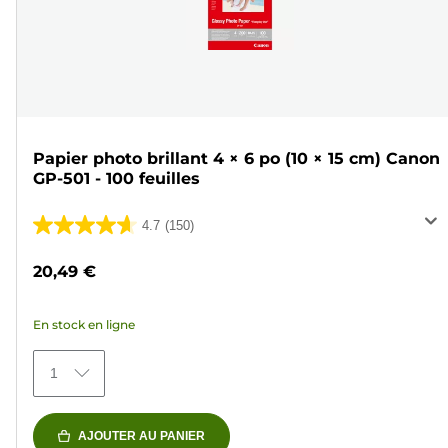
Papier photo brillant 4 × 6 po (10 × 15 cm) Canon
GP-501 - 100 feuilles
4.7
(150)
4.7
sur
20,49 €
5
étoiles.
En stock en ligne
150
avis
1
AJOUTER AU PANIER