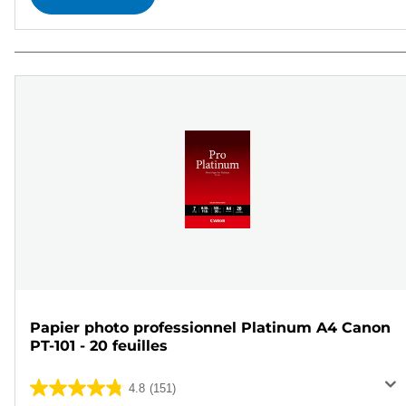
Papier photo professionnel Platinum A4 Canon
PT-101 - 20 feuilles
4.8
(151)
4.8