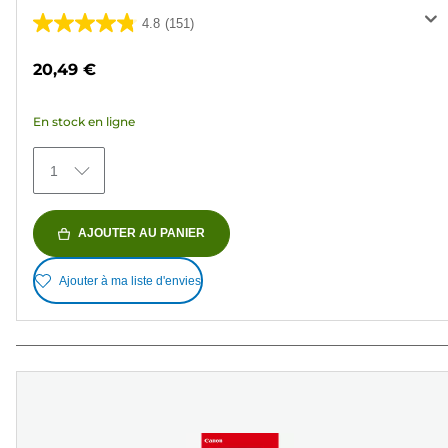
4.8
(151)
4.8
sur
20,49 €
5
étoiles.
En stock en ligne
151
avis
1
AJOUTER AU PANIER
Ajouter à ma liste d'envies