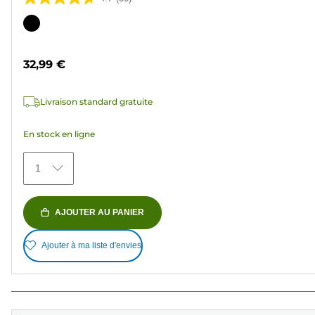
4.7
sur
Cartouche
5
couleur
étoiles.
32,99 €
36
avis
Livraison standard gratuite
En stock en ligne
1
AJOUTER AU PANIER
Ajouter à ma liste d'envies