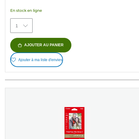
avis
En stock en ligne
1
AJOUTER AU PANIER
Ajouter à ma liste d'envies