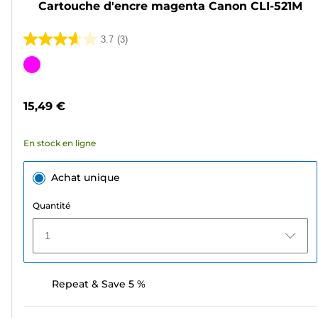
Cartouche d'encre magenta Canon CLI-521M
3.7
(3)
3.7
sur
Cartouche
5
couleur
étoiles.
15,49 €
3
avis
En stock en ligne
Achat unique
Quantité
1
Repeat & Save 5 %