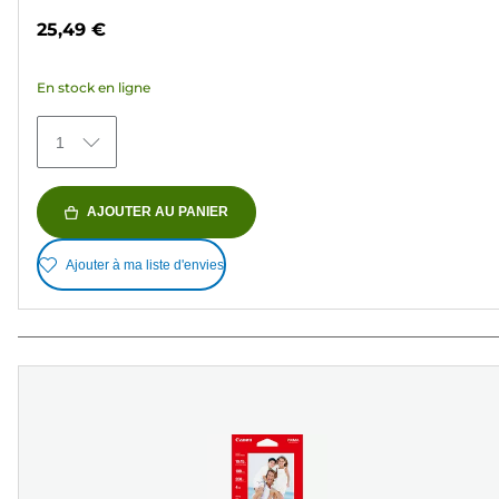
sur
25,49 €
5
étoiles.
En stock en ligne
151
avis
1
AJOUTER AU PANIER
Ajouter à ma liste d'envies