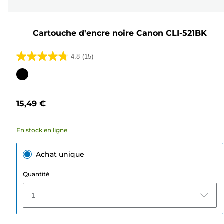
Cartouche d'encre noire Canon CLI-521BK
4.8
(15)
4.8
sur
Cartouche
5
couleur
étoiles.
15,49 €
15
avis
En stock en ligne
Achat unique
Quantité
1