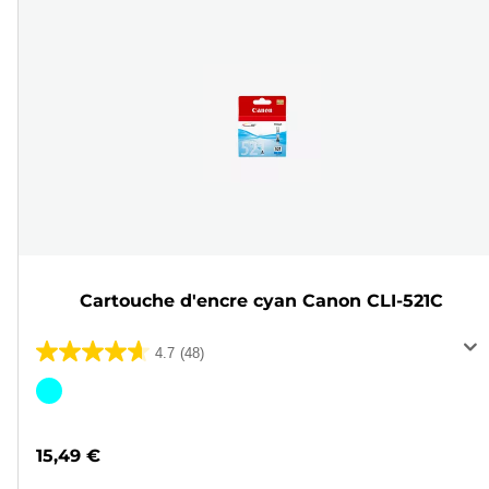
Cartouche d'encre cyan Canon CLI-521C
4.7
(48)
4.7
sur
Cartouche
5
couleur
étoiles.
15,49 €
48