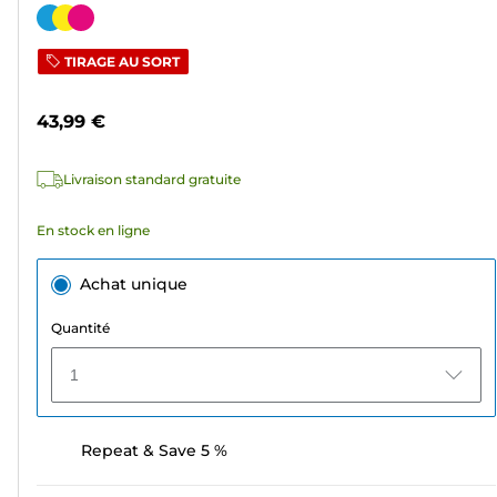
sur
Cartouche
5
couleur
TIRAGE AU SORT
étoiles.
48
43,99 €
avis
Livraison standard gratuite
En stock en ligne
Achat unique
Quantité
1
Repeat & Save 5 %