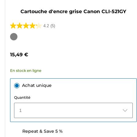
Cartouche d'encre grise Canon CLI-521GY
4.2
(5)
4.2
sur
Cartouche
5
couleur
étoiles.
15,49 €
5
avis
En stock en ligne
Achat unique
Quantité
1
Repeat & Save 5 %