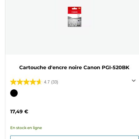
Cartouche d'encre noire Canon PGI-520BK
4.7
(33)
4.7
sur
Cartouche
5
couleur
étoiles.
17,49 €
33
avis
En stock en ligne