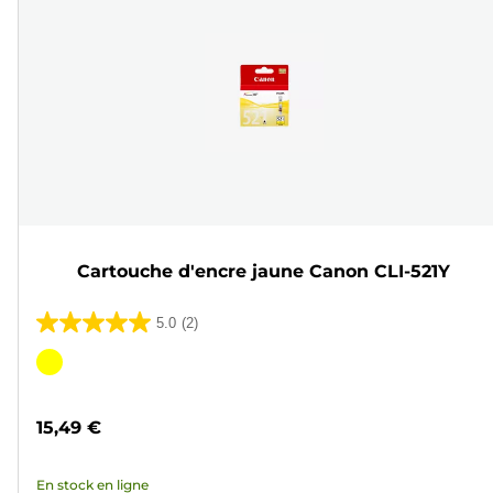
Cartouche d'encre jaune Canon CLI-521Y
5.0
(2)
5.0
sur
Cartouche
5
couleur
étoiles.
15,49 €
2
avis
En stock en ligne