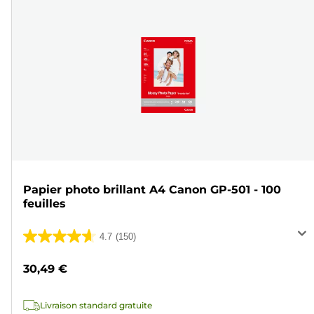
Papier photo brillant A4 Canon GP-501 - 100
feuilles
4.7
(150)
4.7
sur
30,49 €
5
étoiles.
Livraison standard gratuite
150