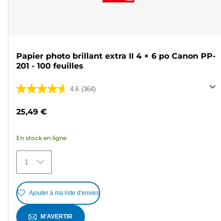
Papier photo brillant extra II 4 × 6 po Canon PP-
201 - 100 feuilles
4.6
(364)
4.6
sur
25,49 €
5
étoiles.
En stock en ligne
364
avis
1
Ajouter à ma liste d'envies
M'AVERTIR