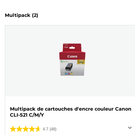
Multipack
(2)
Multipack de cartouches d'encre couleur Canon
CLI-521 C/M/Y
4.7
(48)
4.7