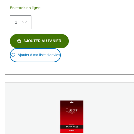
étoiles.
En stock en ligne
72
avis
1
AJOUTER AU PANIER
Ajouter à ma liste d'envies