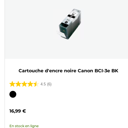
Cartouche d'encre noire Canon BCI-3e BK
4.5
(6)
4.5
sur
Cartouche
5
couleur
étoiles.
16,99 €
6
avis
En stock en ligne