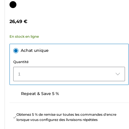
sur
Cartouche
5
couleur
étoiles.
26,49 €
6
avis
En stock en ligne
Achat unique
Quantité
1
Repeat & Save 5 %
Obtenez 5 % de remise sur toutes les commandes d'encre
lorsque vous configurez des livraisons répétées