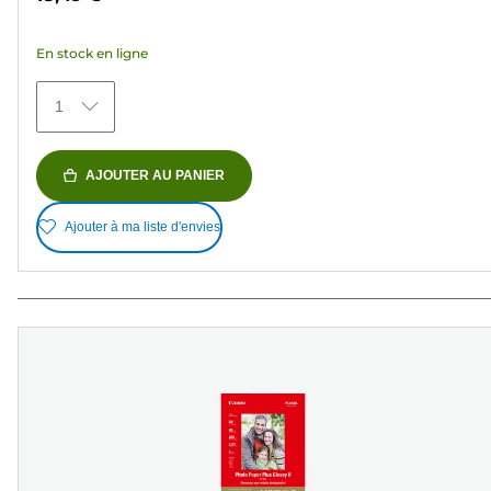
5
étoiles.
En stock en ligne
40
avis
1
AJOUTER AU PANIER
Ajouter à ma liste d'envies