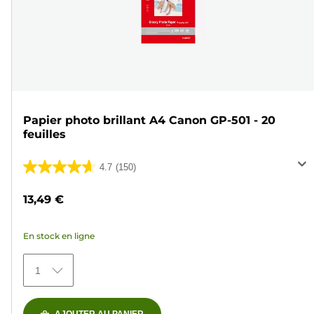
Papier photo brillant A4 Canon GP-501 - 20
feuilles
4.7
(150)
4.7
sur
13,49 €
5
étoiles.
En stock en ligne
150
avis
1