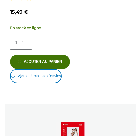
4.7
sur
15,49 €
5
étoiles.
En stock en ligne
426
avis
1
AJOUTER AU PANIER
Ajouter à ma liste d'envies