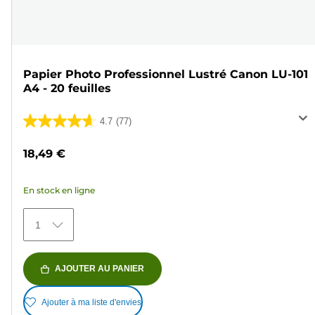
Papier Photo Professionnel Lustré Canon LU-101
A4 - 20 feuilles
4.7
(77)
4.7
sur
18,49 €
5
étoiles.
En stock en ligne
77
avis
1
AJOUTER AU PANIER
Ajouter à ma liste d'envies