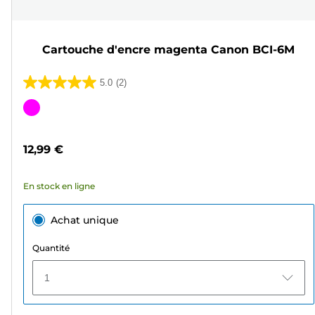
Cartouche d'encre magenta Canon BCI-6M
5.0
(2)
5.0
sur
Cartouche
5
couleur
étoiles.
12,99 €
2
avis
En stock en ligne
Achat unique
Quantité
1