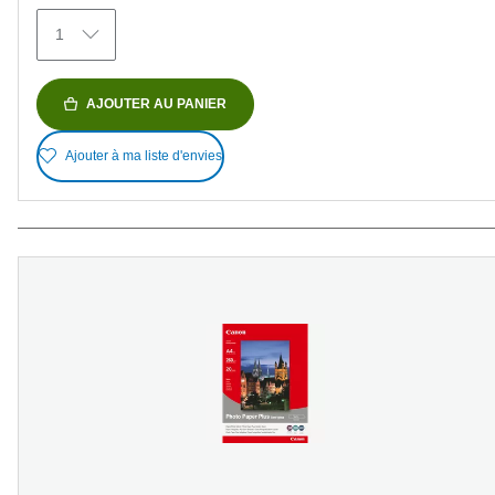
avis
1
AJOUTER AU PANIER
Ajouter à ma liste d'envies