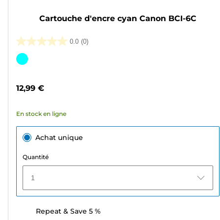
Cartouche d'encre cyan Canon BCI-6C
0.0
(0)
0.0
sur
Cartouche
5
couleur
étoiles.
12,99 €
En stock en ligne
Achat unique
Quantité
1
Repeat & Save 5 %