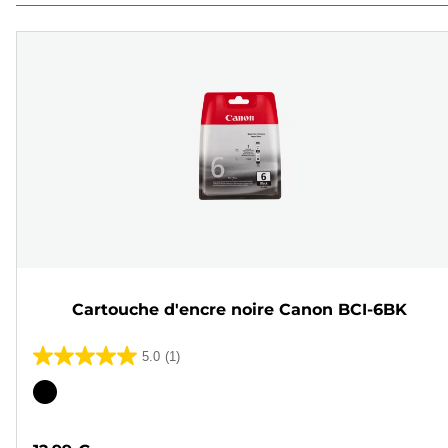
Cartouche d'encre noire Canon BCI-6BK
5.0
(1)
5.0
sur
Cartouche
5
couleur
étoiles.