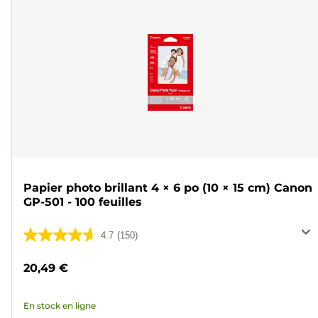
Papier photo brillant 4 × 6 po (10 × 15 cm) Canon
GP-501 - 100 feuilles
4.7
(150)
4.7
sur
20,49 €
5
étoiles.
En stock en ligne
150