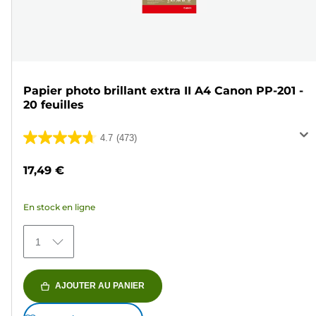
Papier photo brillant extra II A4 Canon PP-201 -
20 feuilles
4.7
(473)
4.7
sur
17,49 €
5
étoiles.
En stock en ligne
473
avis
1
AJOUTER AU PANIER