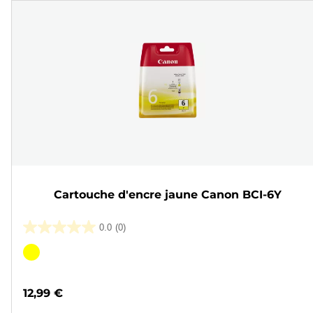
Cartouche d'encre jaune Canon BCI-6Y
0.0
(0)
0.0
sur
Cartouche
5
couleur
étoiles.
12,99 €