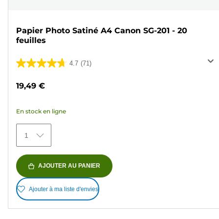
Papier Photo Satiné A4 Canon SG-201 - 20
feuilles
4.7
(71)
4.7
sur
19,49 €
5
étoiles.
En stock en ligne
71
avis
1
AJOUTER AU PANIER
Ajouter à ma liste d'envies