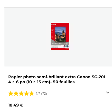
Papier photo semi-brillant extra Canon SG-201
4 × 6 po (10 × 15 cm)- 50 feuilles
4.7
(72)
4.7
sur
18,49 €
5