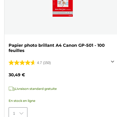
Papier photo brillant A4 Canon GP-501 - 100
feuilles
4.7
(150)
4.7
sur
30,49 €
5
étoiles.
Livraison standard gratuite
150
avis
En stock en ligne
1