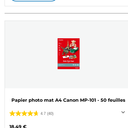
Papier photo mat A4 Canon MP-101 - 50 feuilles
4.7
(40)
4.7
sur
18,49 €