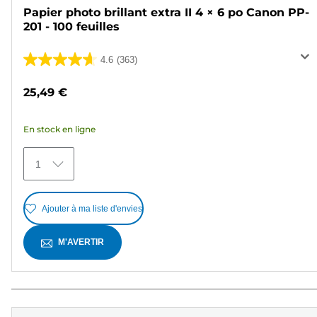
Papier photo brillant extra II 4 × 6 po Canon PP-
201 - 100 feuilles
4.6
(363)
4.6
sur
25,49 €
5
étoiles.
En stock en ligne
363
avis
1
Ajouter à ma liste d'envies
M'AVERTIR