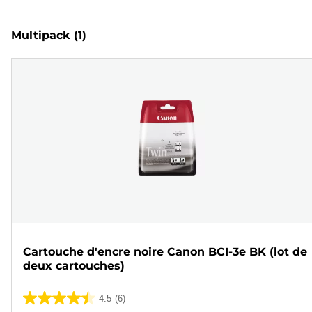
Multipack
(1)
Cartouche d'encre noire Canon BCI-3e BK (lot de
deux cartouches)
4.5
(6)
4.5