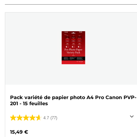
Pack variété de papier photo A4 Pro Canon PVP-
201 - 15 feuilles
4.7
(77)
4.7
sur
15,49 €
5