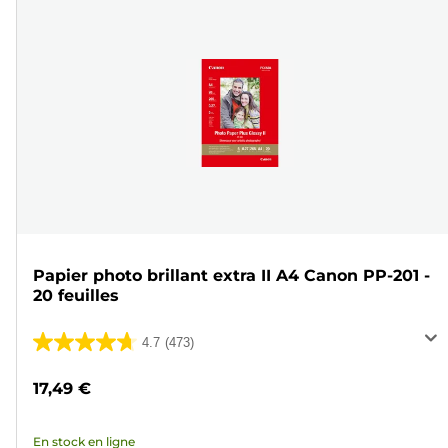
Papier photo brillant extra II A4 Canon PP-201 -
20 feuilles
4.7
(473)
4.7
sur
17,49 €
5
étoiles.
En stock en ligne