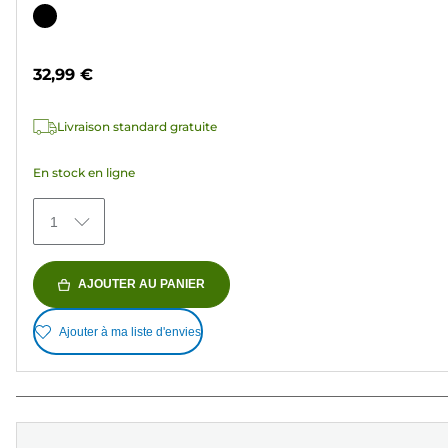
sur
Cartouche
5
couleur
étoiles.
32,99 €
36
avis
Livraison standard gratuite
En stock en ligne
1
AJOUTER AU PANIER
Ajouter à ma liste d'envies