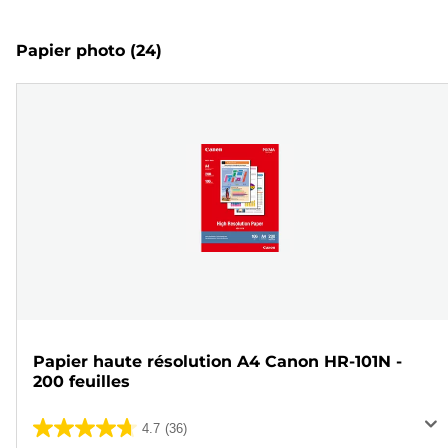
Papier photo
(24)
Papier haute résolution A4 Canon HR-101N -
200 feuilles
4.7
(36)
4.7