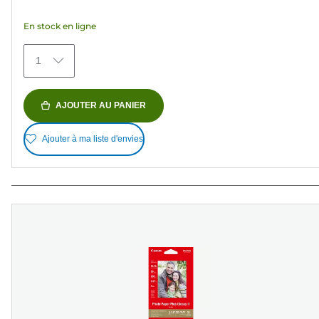
étoiles.
En stock en ligne
77
avis
1
AJOUTER AU PANIER
Ajouter à ma liste d'envies