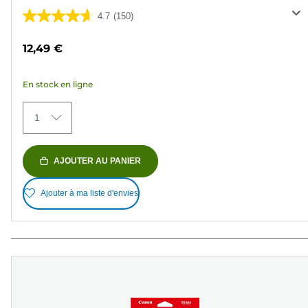
4.7
(150)
4.7
sur
12,49 €
5
étoiles.
En stock en ligne
150
avis
1
AJOUTER AU PANIER
Ajouter à ma liste d'envies