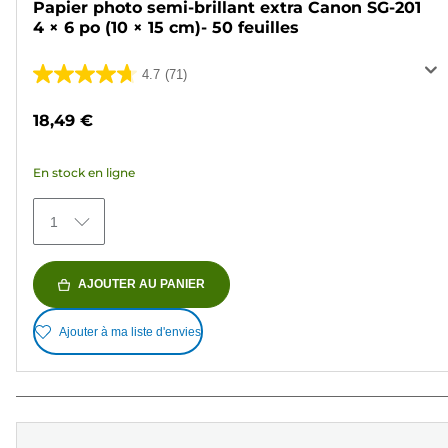
Papier photo semi-brillant extra Canon SG-201
4 × 6 po (10 × 15 cm)- 50 feuilles
4.7
(71)
4.7
sur
18,49 €
5
étoiles.
En stock en ligne
71
avis
1
AJOUTER AU PANIER
Ajouter à ma liste d'envies