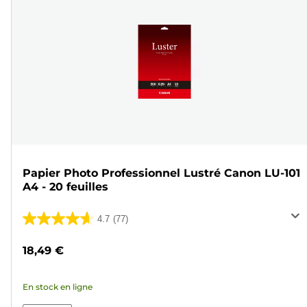
Papier Photo Professionnel Lustré Canon LU-101
A4 - 20 feuilles
4.7
(77)
4.7
sur
18,49 €
5
étoiles.
En stock en ligne
77