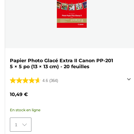
Papier Photo Glacé Extra II Canon PP-201
5 × 5 po (13 × 13 cm) - 20 feuilles
4.6
(364)
4.6
sur
10,49 €
5
étoiles.
En stock en ligne
364
avis
1