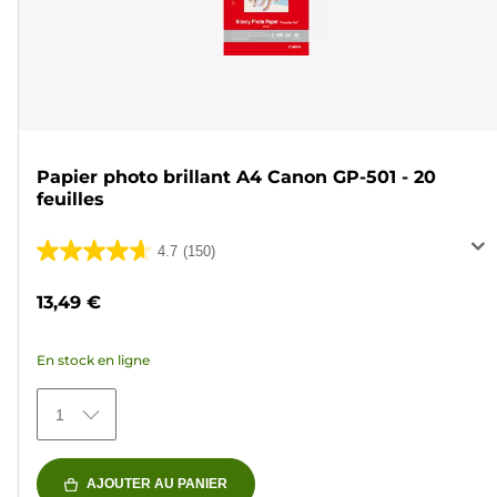
Papier photo brillant A4 Canon GP-501 - 20
feuilles
4.7
(150)
4.7
sur
13,49 €
5
étoiles.
En stock en ligne
150
avis
1
AJOUTER AU PANIER