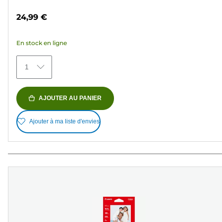
sur
24,99 €
5
étoiles.
En stock en ligne
1
avis
1
AJOUTER AU PANIER
Ajouter à ma liste d'envies