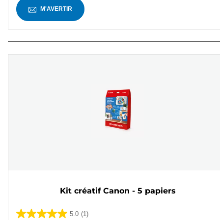
M'AVERTIR
Kit créatif Canon - 5 papiers
5.0
(1)
5.0