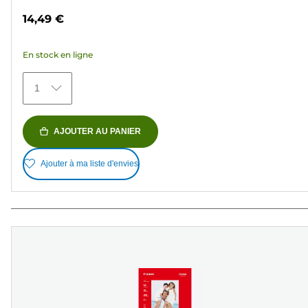
sur
14,49 €
5
étoiles.
En stock en ligne
151
avis
1
AJOUTER AU PANIER
Ajouter à ma liste d'envies