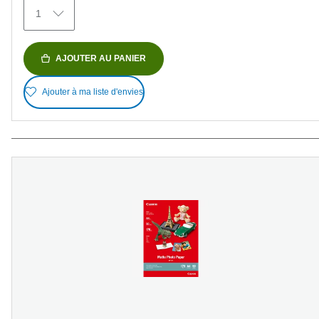
avis
1
AJOUTER AU PANIER
Ajouter à ma liste d'envies