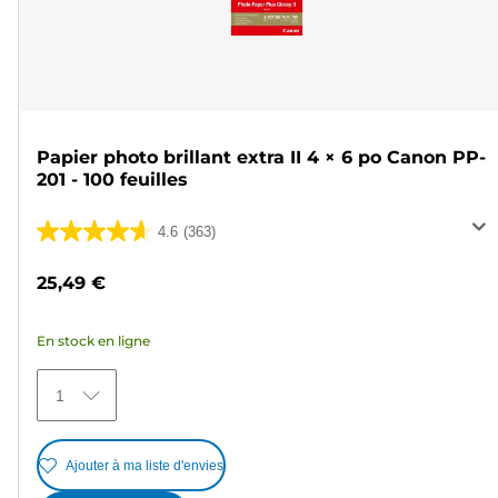
Papier photo brillant extra II 4 × 6 po Canon PP-
201 - 100 feuilles
4.6
(363)
4.6
sur
25,49 €
5
étoiles.
En stock en ligne
363
avis
1
Ajouter à ma liste d'envies