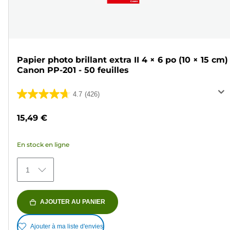
Papier photo brillant extra II 4 × 6 po (10 × 15 cm)
Canon PP-201 - 50 feuilles
4.7
(426)
4.7
sur
15,49 €
5
étoiles.
En stock en ligne
426
avis
1
AJOUTER AU PANIER
Ajouter à ma liste d'envies