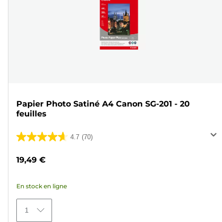
Papier Photo Satiné A4 Canon SG-201 - 20
feuilles
4.7
(70)
4.7
sur
19,49 €
5
étoiles.
En stock en ligne
70
avis
1