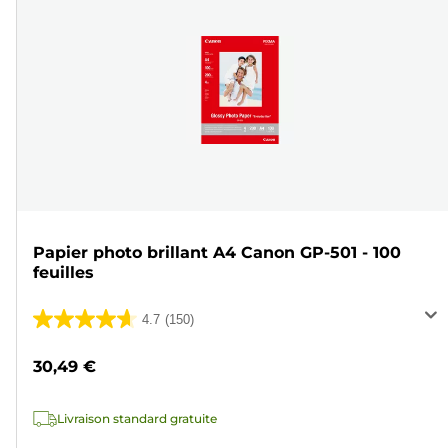
Papier photo brillant A4 Canon GP-501 - 100
feuilles
4.7
(150)
4.7
sur
30,49 €
5
étoiles.
Livraison standard gratuite
150