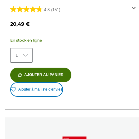
4.8
(151)
4.8
sur
20,49 €
5
étoiles.
En stock en ligne
151
avis
1
AJOUTER AU PANIER
Ajouter à ma liste d'envies