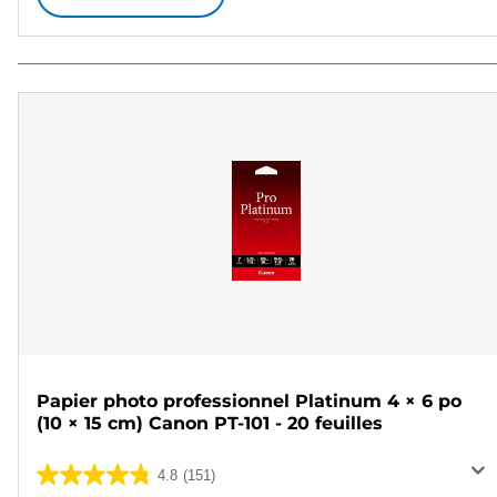
Papier photo professionnel Platinum 4 × 6 po
(10 × 15 cm) Canon PT-101 - 20 feuilles
4.8
(151)
4.8