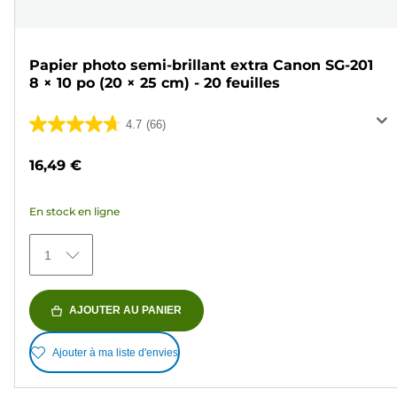
Papier photo semi-brillant extra Canon SG-201
8 × 10 po (20 × 25 cm) - 20 feuilles
4.7
(66)
4.7
sur
16,49 €
5
étoiles.
En stock en ligne
66
avis
1
AJOUTER AU PANIER
Ajouter à ma liste d'envies