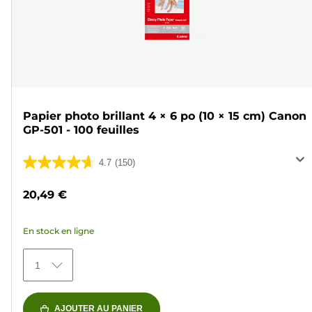
Papier photo brillant 4 × 6 po (10 × 15 cm) Canon
GP-501 - 100 feuilles
4.7
(150)
4.7
sur
20,49 €
5
étoiles.
En stock en ligne
150
avis
1
AJOUTER AU PANIER