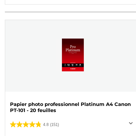
Papier photo professionnel Platinum A4 Canon
PT-101 - 20 feuilles
4.8
(151)
4.8
sur