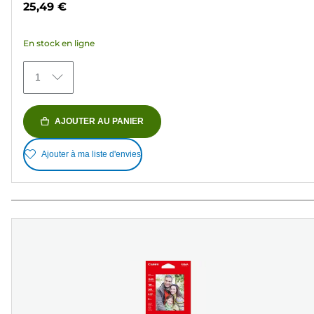
25,49 €
5
étoiles.
En stock en ligne
151
avis
1
AJOUTER AU PANIER
Ajouter à ma liste d'envies