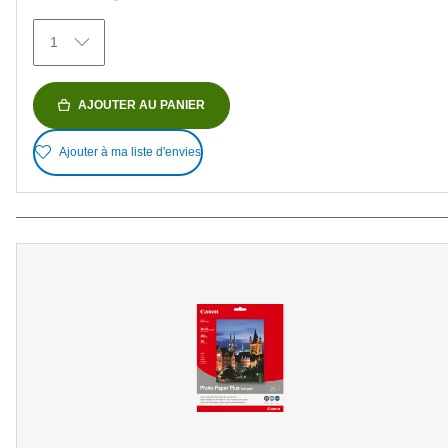
473
avis
1
AJOUTER AU PANIER
Ajouter à ma liste d'envies