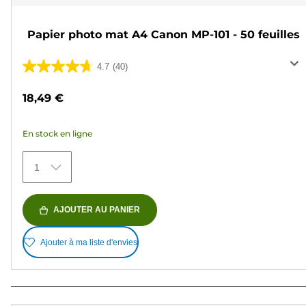
Papier photo mat A4 Canon MP-101 - 50 feuilles
4.7
(40)
4.7
sur
18,49 €
5
étoiles.
En stock en ligne
40
avis
1
AJOUTER AU PANIER
Ajouter à ma liste d'envies