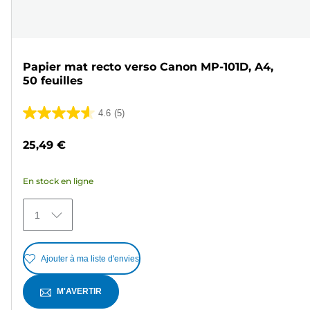
Papier mat recto verso Canon MP-101D, A4,
50 feuilles
4.6
(5)
4.6
sur
25,49 €
5
étoiles.
En stock en ligne
5
avis
1
Ajouter à ma liste d'envies
M'AVERTIR