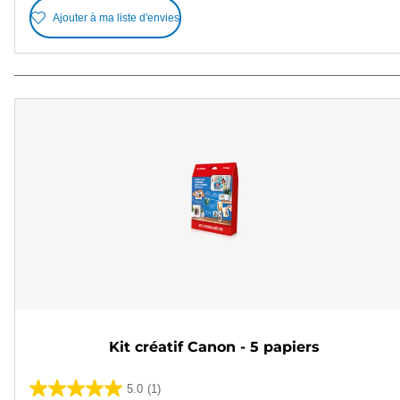
Ajouter à ma liste d'envies
Kit créatif Canon - 5 papiers
5.0
(1)
5.0