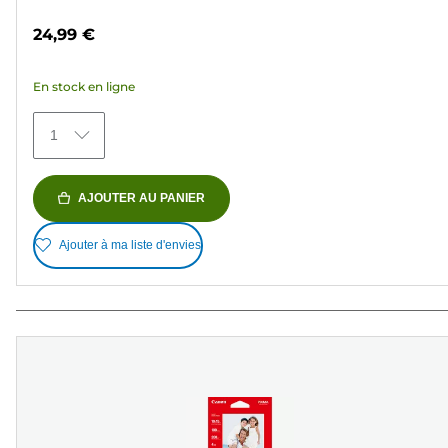
sur
24,99 €
5
étoiles.
En stock en ligne
1
avis
1
AJOUTER AU PANIER
Ajouter à ma liste d'envies