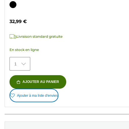
sur
Cartouche
5
couleur
étoiles.
32,99 €
36
avis
Livraison standard gratuite
En stock en ligne
1
AJOUTER AU PANIER
Ajouter à ma liste d'envies