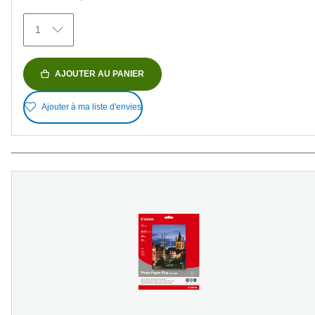
473
avis
1
AJOUTER AU PANIER
Ajouter à ma liste d'envies