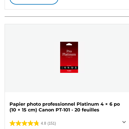
Papier photo professionnel Platinum 4 × 6 po
(10 × 15 cm) Canon PT-101 - 20 feuilles
4.8
(151)
4.8