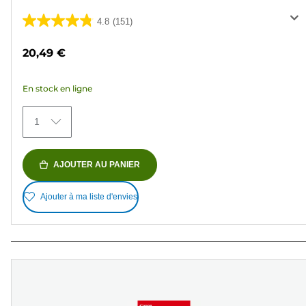
4.8
(151)
4.8
sur
20,49 €
5
étoiles.
En stock en ligne
151
avis
1
AJOUTER AU PANIER
Ajouter à ma liste d'envies