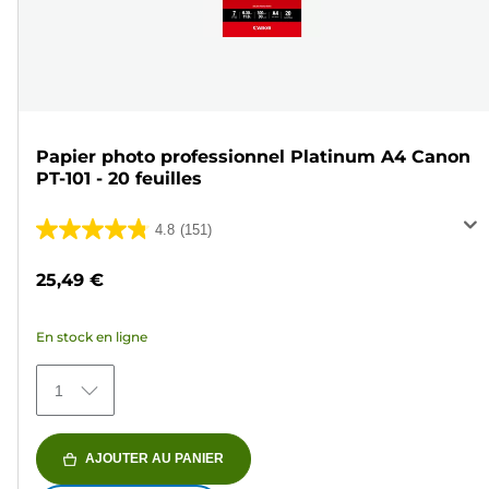
Papier photo professionnel Platinum A4 Canon
PT-101 - 20 feuilles
4.8
(151)
4.8
sur
25,49 €
5
étoiles.
En stock en ligne
151
avis
1
AJOUTER AU PANIER