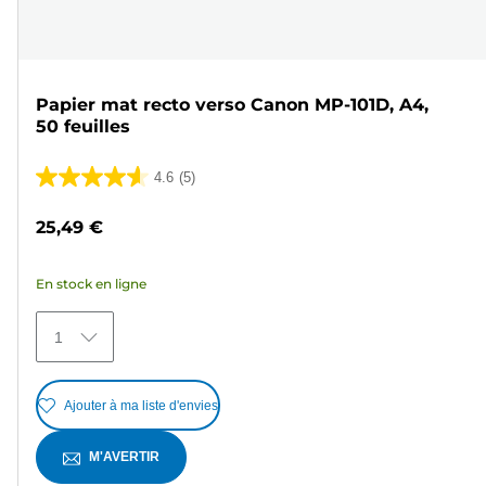
Papier mat recto verso Canon MP-101D, A4,
50 feuilles
4.6
(5)
4.6
sur
25,49 €
5
étoiles.
En stock en ligne
5
avis
1
Ajouter à ma liste d'envies
M'AVERTIR