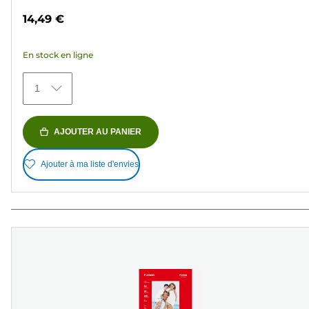
sur
14,49 €
5
étoiles.
En stock en ligne
151
avis
1
AJOUTER AU PANIER
Ajouter à ma liste d'envies