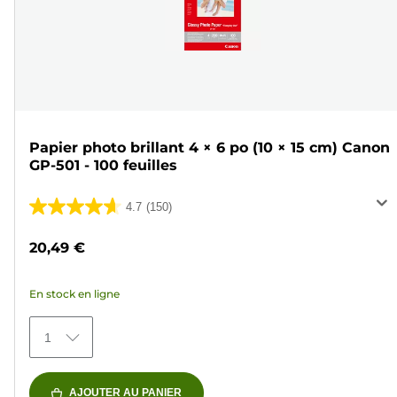
Papier photo brillant 4 × 6 po (10 × 15 cm) Canon
GP-501 - 100 feuilles
4.7
(150)
4.7
sur
20,49 €
5
étoiles.
En stock en ligne
150
avis
1
AJOUTER AU PANIER