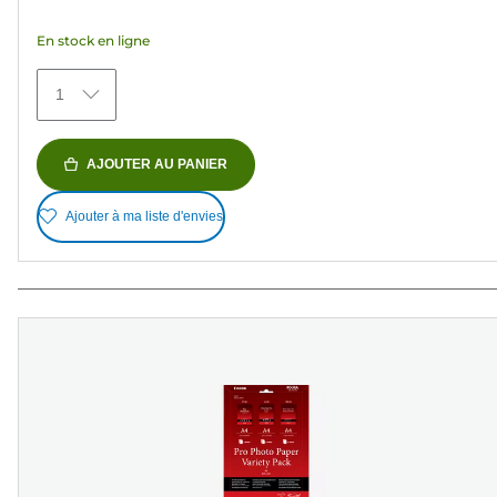
étoiles.
En stock en ligne
426
avis
1
AJOUTER AU PANIER
Ajouter à ma liste d'envies