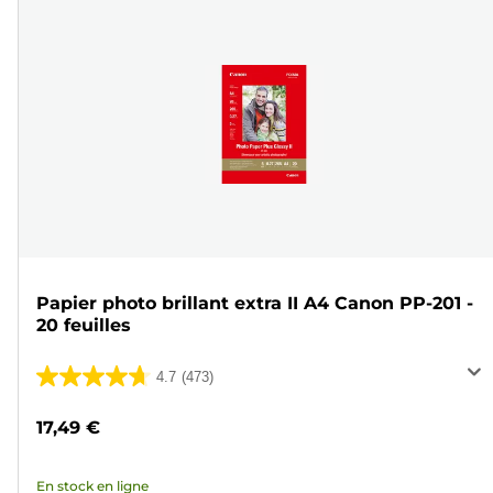
Papier photo brillant extra II A4 Canon PP-201 -
20 feuilles
4.7
(473)
4.7
sur
17,49 €
5
étoiles.
En stock en ligne