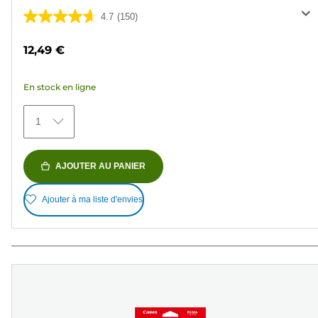
4.7
(150)
4.7
sur
12,49 €
5
étoiles.
En stock en ligne
150
avis
1
AJOUTER AU PANIER
Ajouter à ma liste d'envies