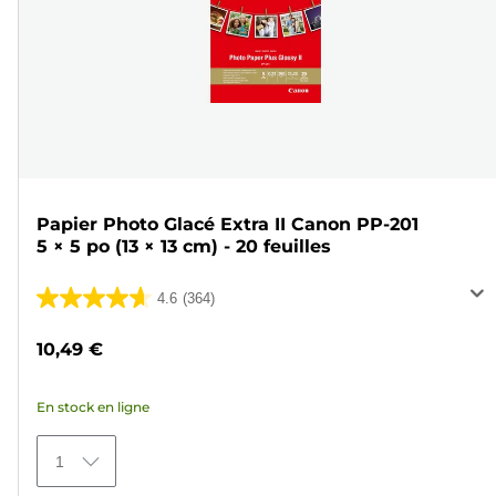
Papier Photo Glacé Extra II Canon PP-201
5 × 5 po (13 × 13 cm) - 20 feuilles
4.6
(364)
4.6
sur
10,49 €
5
étoiles.
En stock en ligne
364
avis
1