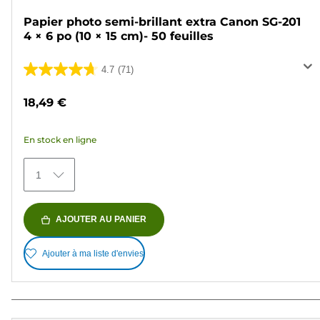
Papier photo semi-brillant extra Canon SG-201
4 × 6 po (10 × 15 cm)- 50 feuilles
4.7
(71)
4.7
sur
18,49 €
5
étoiles.
En stock en ligne
71
avis
1
AJOUTER AU PANIER
Ajouter à ma liste d'envies