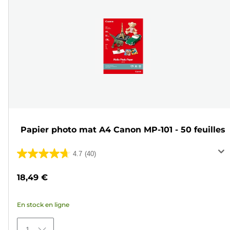
Papier photo mat A4 Canon MP-101 - 50 feuilles
4.7
(40)
4.7
sur
18,49 €
5
étoiles.
En stock en ligne
40
avis
1