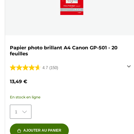
Papier photo brillant A4 Canon GP-501 - 20
feuilles
4.7
(150)
4.7
sur
13,49 €
5
étoiles.
En stock en ligne
150
avis
1
AJOUTER AU PANIER