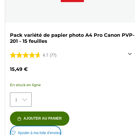
Pack variété de papier photo A4 Pro Canon PVP-
201 - 15 feuilles
4.7
(77)
4.7
sur
15,49 €
5
étoiles.
En stock en ligne
77
avis
1
AJOUTER AU PANIER
Ajouter à ma liste d'envies