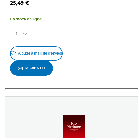
25,49 €
5
étoiles.
En stock en ligne
363
avis
1
Ajouter à ma liste d'envies
M'AVERTIR