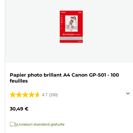
Papier photo brillant A4 Canon GP-501 - 100
feuilles
4.7
(150)
4.7
sur
30,49 €
5
étoiles.
Livraison standard gratuite
150