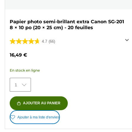
Papier photo semi-brillant extra Canon SG-201
8 × 10 po (20 × 25 cm) - 20 feuilles
4.7
(66)
4.7
sur
16,49 €
5
étoiles.
En stock en ligne
66
avis
1
AJOUTER AU PANIER
Ajouter à ma liste d'envies