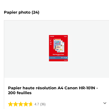
Papier photo
(24)
Papier haute résolution A4 Canon HR-101N -
200 feuilles
4.7
(36)
4.7