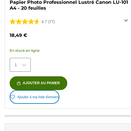
Papier Photo Professionnel Lustré Canon LU-101
A4 - 20 feuilles
4.7
(77)
4.7
sur
18,49 €
5
étoiles.
En stock en ligne
77
avis
1
AJOUTER AU PANIER
Ajouter à ma liste d'envies