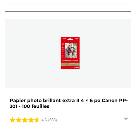
Papier photo brillant extra II 4 × 6 po Canon PP-
201 - 100 feuilles
4.6
(363)
4.6
sur