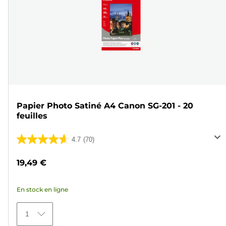
Papier Photo Satiné A4 Canon SG-201 - 20
feuilles
4.7
(70)
4.7
sur
19,49 €
5
étoiles.
En stock en ligne
70
avis
1