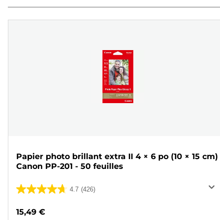
Papier photo brillant extra II 4 × 6 po (10 × 15 cm)
Canon PP-201 - 50 feuilles
4.7
(426)
4.7
sur
15,49 €
5