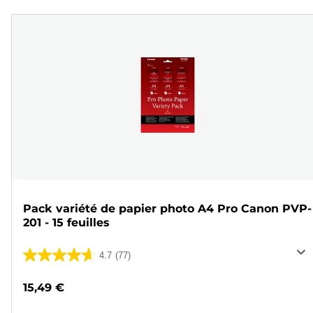
Pack variété de papier photo A4 Pro Canon PVP-
201 - 15 feuilles
4.7
(77)
4.7
sur
15,49 €
5