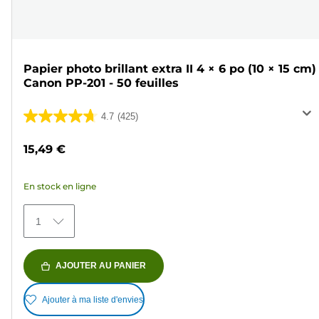
Papier photo brillant extra II 4 × 6 po (10 × 15 cm)
Canon PP-201 - 50 feuilles
4.7
(425)
4.7
sur
15,49 €
5
étoiles.
En stock en ligne
425
avis
1
AJOUTER AU PANIER
Ajouter à ma liste d'envies