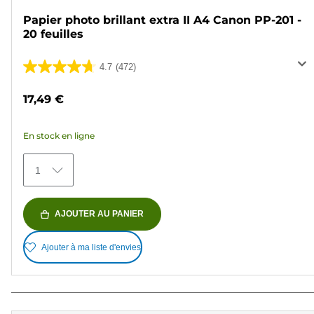
Papier photo brillant extra II A4 Canon PP-201 -
20 feuilles
4.7
(472)
4.7
sur
17,49 €
5
étoiles.
En stock en ligne
472
avis
1
AJOUTER AU PANIER
Ajouter à ma liste d'envies