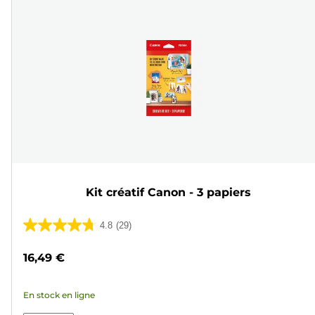
Kit créatif Canon - 3 papiers
4.8
(29)
4.8
sur
16,49 €
5
étoiles.
En stock en ligne
29