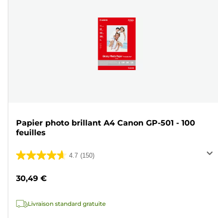
Papier photo brillant A4 Canon GP-501 - 100
feuilles
4.7
(150)
4.7
sur
30,49 €
5
étoiles.
Livraison standard gratuite
150