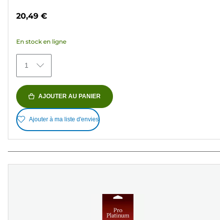
sur
20,49 €
5
étoiles.
En stock en ligne
150
avis
1
AJOUTER AU PANIER
Ajouter à ma liste d'envies