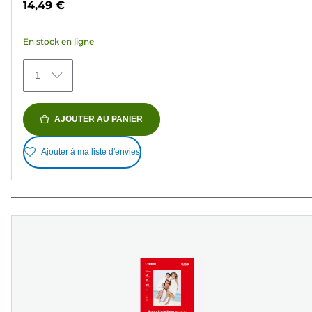
14,49 €
5
étoiles.
En stock en ligne
151
avis
1
AJOUTER AU PANIER
Ajouter à ma liste d'envies