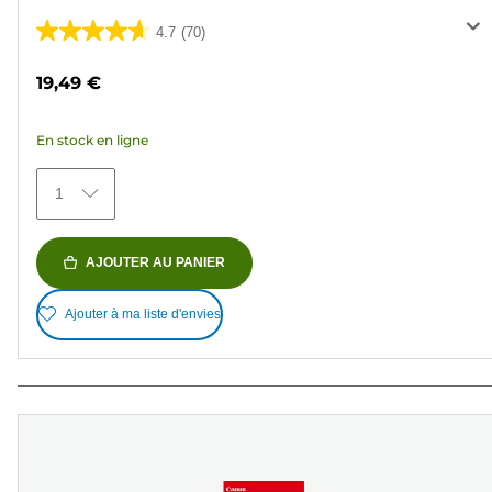
4.7
(70)
4.7
sur
19,49 €
5
étoiles.
En stock en ligne
70
avis
1
AJOUTER AU PANIER
Ajouter à ma liste d'envies