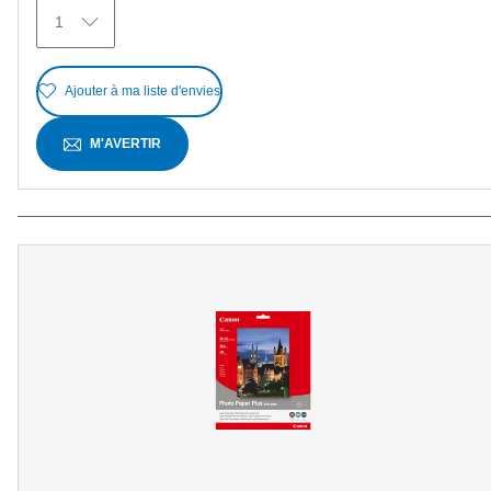
avis
1
Ajouter à ma liste d'envies
M'AVERTIR