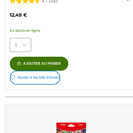
4.7
(150)
4.7
sur
12,49 €
5
étoiles.
En stock en ligne
150
avis
1
AJOUTER AU PANIER
Ajouter à ma liste d'envies