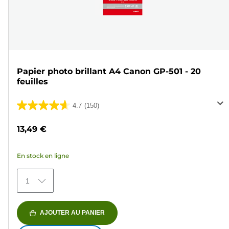
Papier photo brillant A4 Canon GP-501 - 20
feuilles
4.7
(150)
4.7
sur
13,49 €
5
étoiles.
En stock en ligne
150
avis
1
AJOUTER AU PANIER