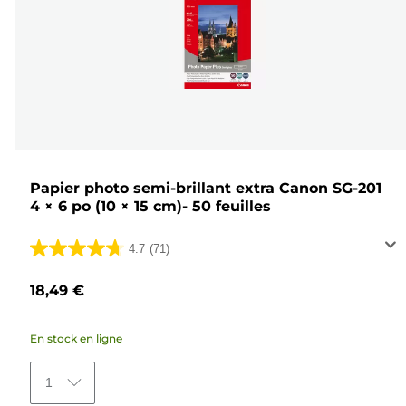
Papier photo semi-brillant extra Canon SG-201
4 × 6 po (10 × 15 cm)- 50 feuilles
4.7
(71)
4.7
sur
18,49 €
5
étoiles.
En stock en ligne
71
avis
1