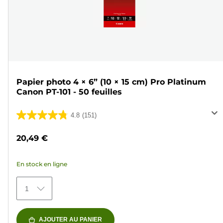
Papier photo 4 × 6” (10 × 15 cm) Pro Platinum
Canon PT-101 - 50 feuilles
4.8
(151)
4.8
sur
20,49 €
5
étoiles.
En stock en ligne
151
avis
1
AJOUTER AU PANIER