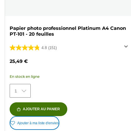
Papier photo professionnel Platinum A4 Canon
PT-101 - 20 feuilles
4.8
(151)
4.8
sur
25,49 €
5
étoiles.
En stock en ligne
151
avis
1
AJOUTER AU PANIER
Ajouter à ma liste d'envies