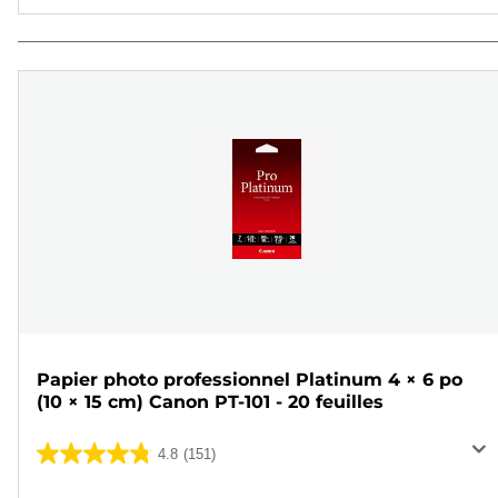
Papier photo professionnel Platinum 4 × 6 po
(10 × 15 cm) Canon PT-101 - 20 feuilles
4.8
(151)
4.8
sur