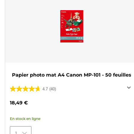
Papier photo mat A4 Canon MP-101 - 50 feuilles
4.7
(40)
4.7
sur
18,49 €
5
étoiles.
En stock en ligne
40
avis
1