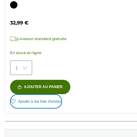
sur
Cartouche
5
couleur
étoiles.
32,99 €
36
avis
Livraison standard gratuite
En stock en ligne
1
AJOUTER AU PANIER
Ajouter à ma liste d'envies