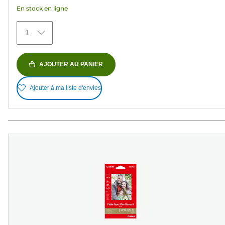
étoiles.
En stock en ligne
77
avis
1
AJOUTER AU PANIER
Ajouter à ma liste d'envies