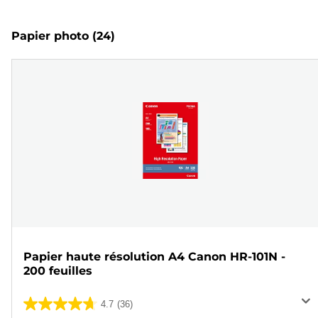
Papier photo
(24)
Papier haute résolution A4 Canon HR-101N -
200 feuilles
4.7
(36)
4.7