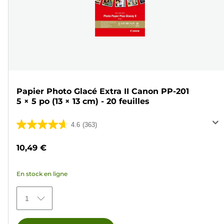
Papier Photo Glacé Extra II Canon PP-201
5 × 5 po (13 × 13 cm) - 20 feuilles
4.6
(363)
4.6
sur
10,49 €
5
étoiles.
En stock en ligne
363
avis
1