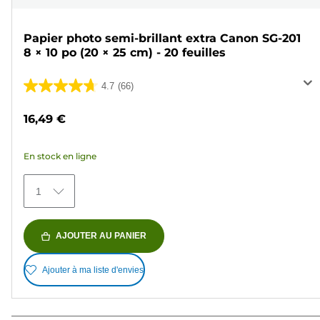
Papier photo semi-brillant extra Canon SG-201
8 × 10 po (20 × 25 cm) - 20 feuilles
4.7
(66)
4.7
sur
16,49 €
5
étoiles.
En stock en ligne
66
avis
1
AJOUTER AU PANIER
Ajouter à ma liste d'envies