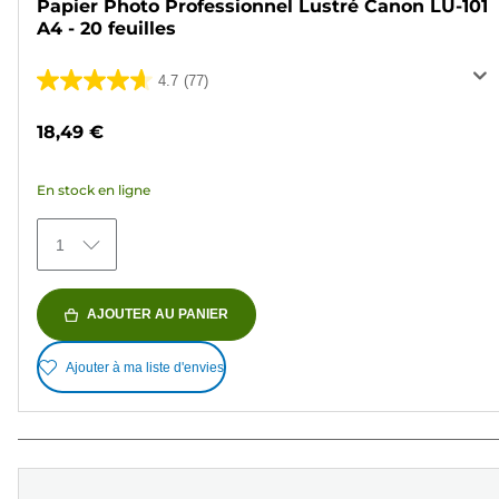
Papier Photo Professionnel Lustré Canon LU-101
A4 - 20 feuilles
4.7
(77)
4.7
sur
18,49 €
5
étoiles.
En stock en ligne
77
avis
1
AJOUTER AU PANIER
Ajouter à ma liste d'envies