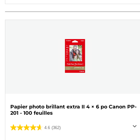
Papier photo brillant extra II 4 × 6 po Canon PP-
201 - 100 feuilles
4.6
(362)
4.6
sur