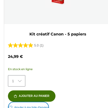
Kit créatif Canon - 5 papiers
5.0
(1)
5.0
sur
24,99 €
5
étoiles.
En stock en ligne
1
avis
1
AJOUTER AU PANIER
Ajouter à ma liste d'envies