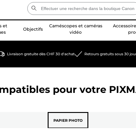
 et
Caméscopes et caméras
Accessoire
Objectifs
ues
vidéo
pro
Livraison gratuite dès CHF 30 d'achat
Retours gratuits sous 30 jou
ompatibles pour votre
PIXM
PAPIER PHOTO