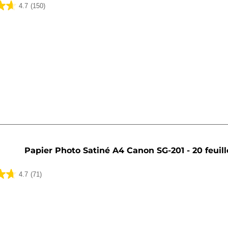
4.7
(150)
Papier Photo Satiné A4 Canon SG-201 - 20 feuill
4.7
(71)