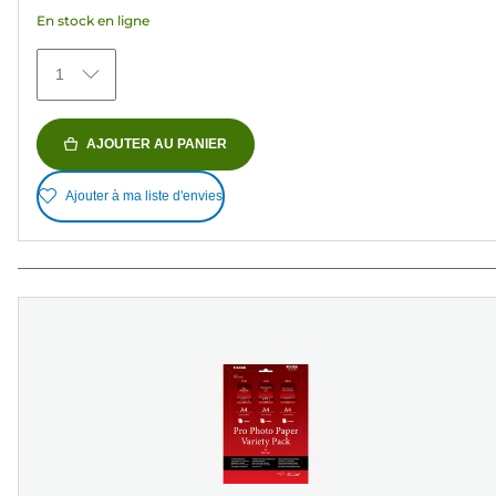
étoiles.
En stock en ligne
67
avis
1
AJOUTER AU PANIER
Ajouter à ma liste d'envies