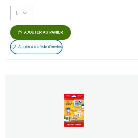
474
avis
1
AJOUTER AU PANIER
Ajouter à ma liste d'envies