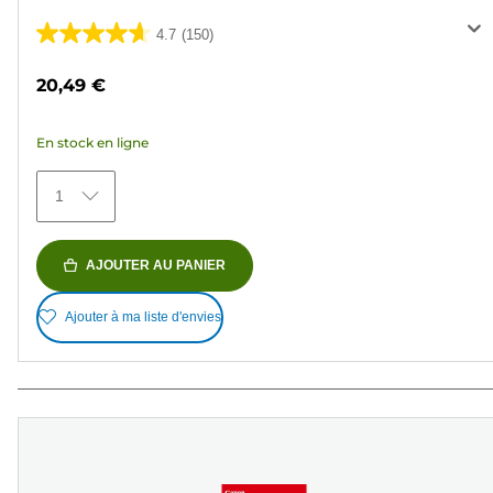
4.7
(150)
4.7
sur
20,49 €
5
étoiles.
En stock en ligne
150
avis
1
AJOUTER AU PANIER
Ajouter à ma liste d'envies