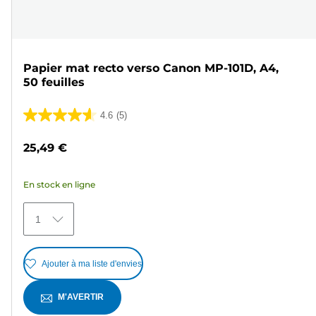
Papier mat recto verso Canon MP-101D, A4,
50 feuilles
4.6
(5)
4.6
sur
25,49 €
5
étoiles.
En stock en ligne
5
avis
1
Ajouter à ma liste d'envies
M'AVERTIR