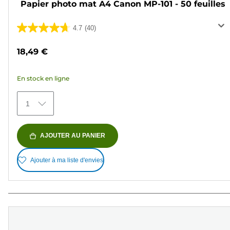
Papier photo mat A4 Canon MP-101 - 50 feuilles
4.7
(40)
4.7
sur
18,49 €
5
étoiles.
En stock en ligne
40
avis
1
AJOUTER AU PANIER
Ajouter à ma liste d'envies