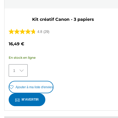
Kit créatif Canon - 3 papiers
4.8
(29)
4.8
sur
16,49 €
5
étoiles.
En stock en ligne
29
avis
1
Ajouter à ma liste d'envies
M'AVERTIR