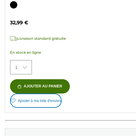
sur
Cartouche
5
couleur
étoiles.
32,99 €
36
avis
Livraison standard gratuite
En stock en ligne
1
AJOUTER AU PANIER
Ajouter à ma liste d'envies