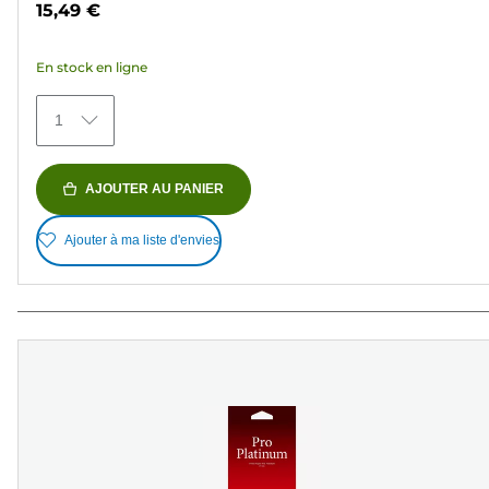
15,49 €
5
étoiles.
En stock en ligne
427
avis
1
AJOUTER AU PANIER
Ajouter à ma liste d'envies