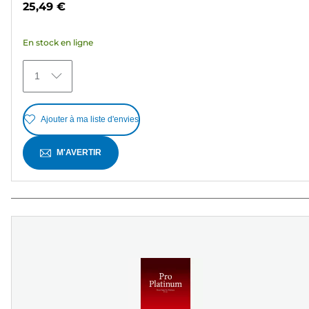
25,49 €
5
étoiles.
En stock en ligne
364
avis
1
Ajouter à ma liste d'envies
M'AVERTIR