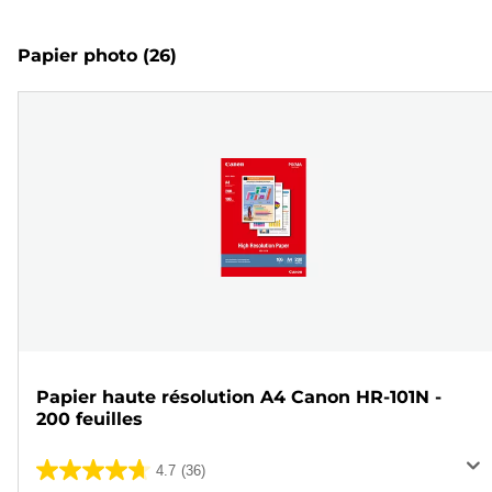
Papier photo
(26)
Papier haute résolution A4 Canon HR-101N -
200 feuilles
4.7
(36)
4.7