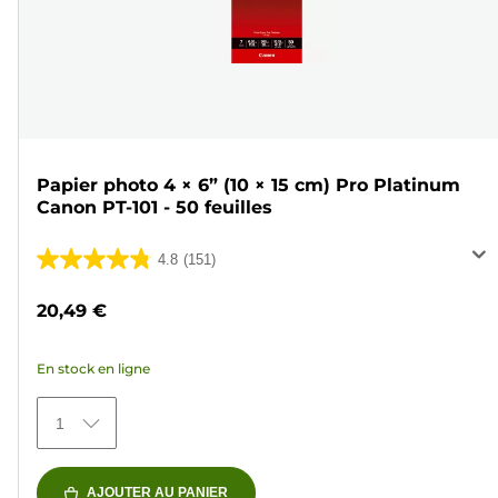
Papier photo 4 × 6” (10 × 15 cm) Pro Platinum
Canon PT-101 - 50 feuilles
4.8
(151)
4.8
sur
20,49 €
5
étoiles.
En stock en ligne
151
avis
1
AJOUTER AU PANIER