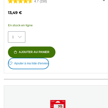
4.7
(150)
4.7
sur
13,49 €
5
étoiles.
En stock en ligne
150
avis
1
AJOUTER AU PANIER
Ajouter à ma liste d'envies