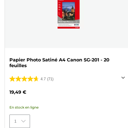
Papier Photo Satiné A4 Canon SG-201 - 20
feuilles
4.7
(71)
4.7
sur
19,49 €
5
étoiles.
En stock en ligne
71
avis
1