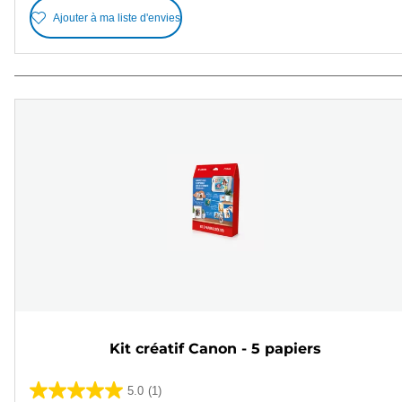
Ajouter à ma liste d'envies
Kit créatif Canon - 5 papiers
5.0
(1)
5.0