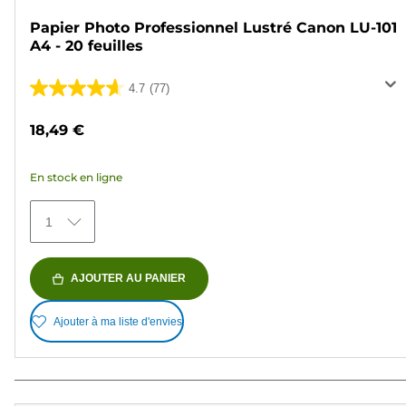
Papier Photo Professionnel Lustré Canon LU-101
A4 - 20 feuilles
4.7
(77)
4.7
sur
18,49 €
5
étoiles.
En stock en ligne
77
avis
1
AJOUTER AU PANIER
Ajouter à ma liste d'envies