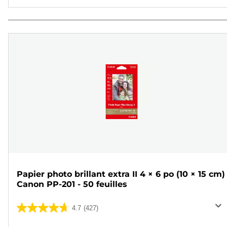
Papier photo brillant extra II 4 × 6 po (10 × 15 cm)
Canon PP-201 - 50 feuilles
4.7
(427)
4.7
sur