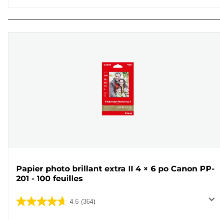
Papier photo brillant extra II 4 × 6 po Canon PP-
201 - 100 feuilles
4.6
(364)
4.6
sur