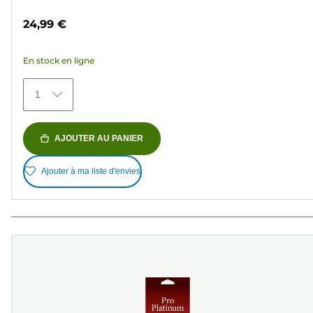
sur
24,99 €
5
étoiles.
En stock en ligne
1
avis
1
AJOUTER AU PANIER
Ajouter à ma liste d'envies