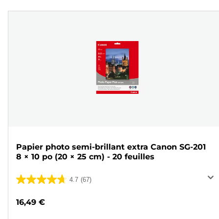
Papier photo semi-brillant extra Canon SG-201
8 × 10 po (20 × 25 cm) - 20 feuilles
4.7
(67)
4.7
sur
16,49 €
5