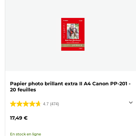
Papier photo brillant extra II A4 Canon PP-201 -
20 feuilles
4.7
(474)
4.7
sur
17,49 €
5
étoiles.
En stock en ligne