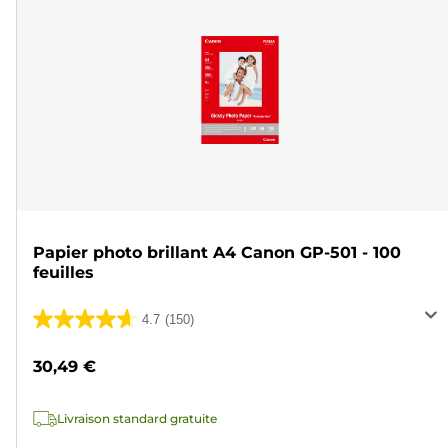
Papier photo brillant A4 Canon GP-501 - 100
feuilles
4.7
(150)
4.7
sur
30,49 €
5
étoiles.
Livraison standard gratuite
150