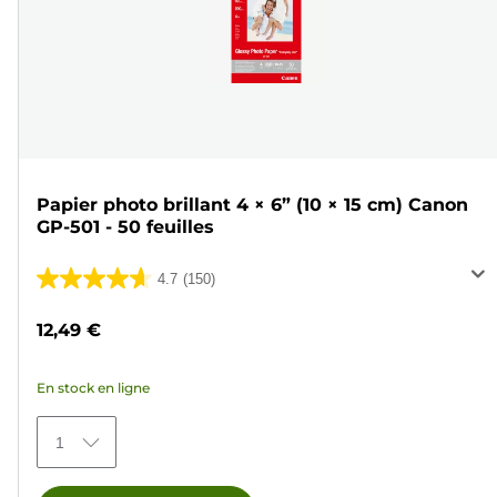
Papier photo brillant 4 × 6” (10 × 15 cm) Canon
GP-501 - 50 feuilles
4.7
(150)
4.7
sur
12,49 €
5
étoiles.
En stock en ligne
150
avis
1