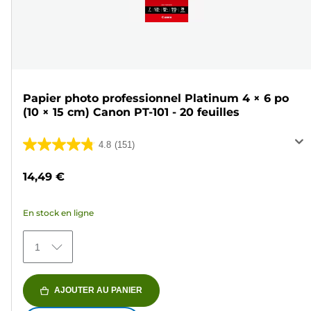
Papier photo professionnel Platinum 4 × 6 po
(10 × 15 cm) Canon PT-101 - 20 feuilles
4.8
(151)
4.8
sur
14,49 €
5
étoiles.
En stock en ligne
151
avis
1
AJOUTER AU PANIER