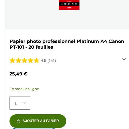
Papier photo professionnel Platinum A4 Canon
PT-101 - 20 feuilles
4.8
(151)
4.8
sur
25,49 €
5
étoiles.
En stock en ligne
151
avis
1
AJOUTER AU PANIER