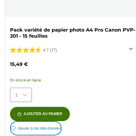
Pack variété de papier photo A4 Pro Canon PVP-
201 - 15 feuilles
4.7
(77)
4.7
sur
15,49 €
5
étoiles.
En stock en ligne
77
avis
1
AJOUTER AU PANIER
Ajouter à ma liste d'envies