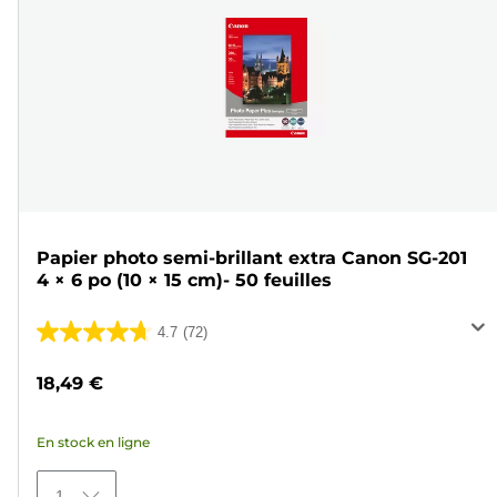
Papier photo semi-brillant extra Canon SG-201
4 × 6 po (10 × 15 cm)- 50 feuilles
4.7
(72)
4.7
sur
18,49 €
5
étoiles.
En stock en ligne
72
avis
1