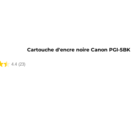
he
Cartouche d'encre noire Canon PGI-5BK
4.4
(23)