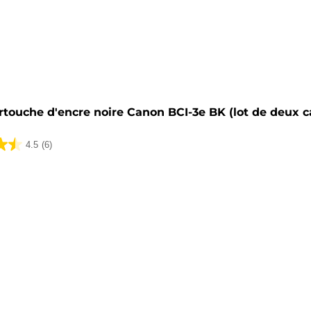
he
rtouche d'encre noire Canon BCI-3e BK (lot de deux 
4.5
(6)