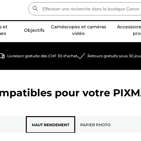
 et
Caméscopes et caméras
Accessoire
Objectifs
ues
vidéo
pro
Livraison gratuite dès CHF 30 d'achat
Retours gratuits sous 30 jou
ompatibles pour votre
PIXM
HAUT RENDEMENT
PAPIER PHOTO