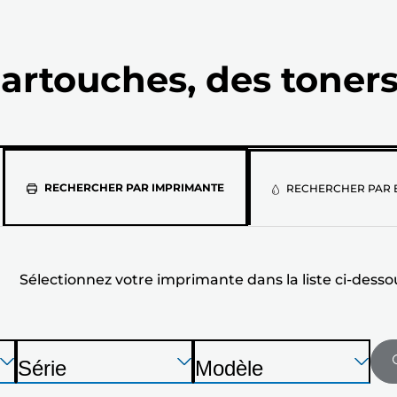
artouches, des toners
Sélectionne
RECHERCHER PAR IMPRIMANTE
RECHERCHER PAR 
votre
imprimante
Sélectionnez votre imprimante dans la liste ci-desso
dans
la
liste
Appuyez
Appuyez
Appuyez
Série
Modèle
sur
sur
sur
I
I