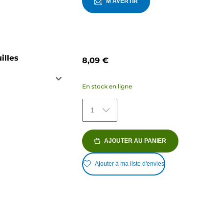
M'AVERTIR
illes
8,09 €
En stock en ligne
1
AJOUTER AU PANIER
Ajouter à ma liste d'envies