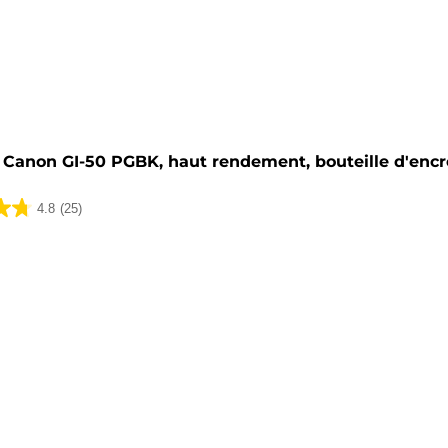
he
Canon GI-50 PGBK, haut rendement, bouteille d'encre
4.8
(25)