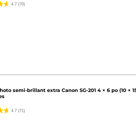
4.7
(70)
hoto semi-brillant extra Canon SG-201 4 × 6 po (10 × 1
es
4.7
(71)