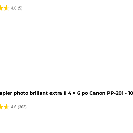
4.6
(5)
apier photo brillant extra II 4 × 6 po Canon PP-201 - 10
4.6
(363)