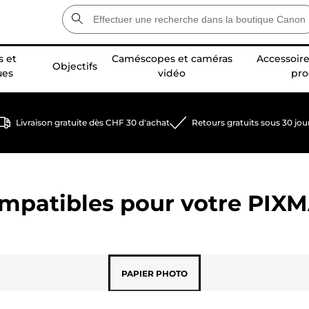
 et
Caméscopes et caméras
Accessoire
Objectifs
ues
vidéo
pro
Livraison gratuite dès CHF 30 d'achat
Retours gratuits sous 30 jou
ompatibles pour votre
PIXM
PAPIER PHOTO