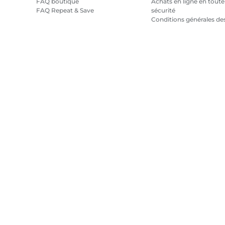
FAQ boutique
Achats en ligne en toute
FAQ Repeat & Save
sécurité
Conditions générales de
promotions
Conditions générales
pour l'abonnement en
encre
Plan du site
Conditions générales de vente
Politique de confiden
Droit d'auteur
2026.
Tous droits réservés.