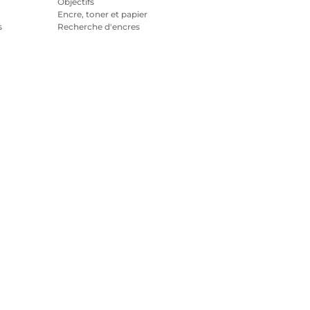
Objectifs
Encre, toner et papier
s
Recherche d'encres
Imprimantes
Caméscopes
Accessoires et produits
officiels
Meilleures ventes
tialité
Informations sur les cookies
Paramètres des cookies