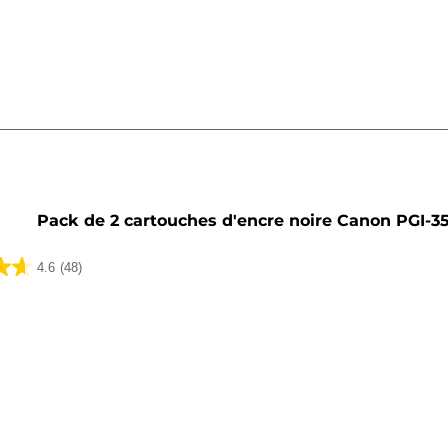
he
Pack de 2 cartouches d'encre noire Canon PGI-3
4.6
(48)