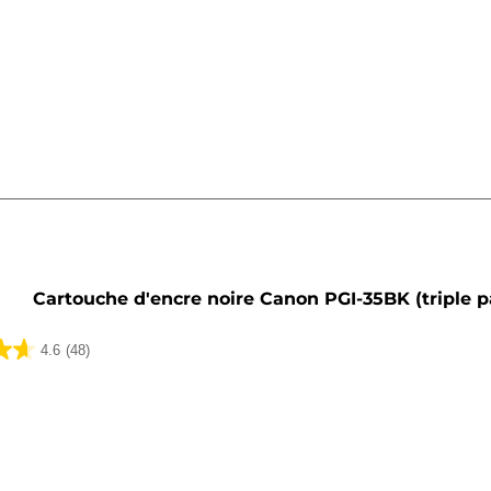
he
Cartouche d'encre noire Canon PGI-35BK (triple p
4.6
(48)