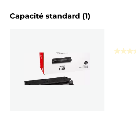
Capacité standard
(1)
0.0
sur
5
étoiles.