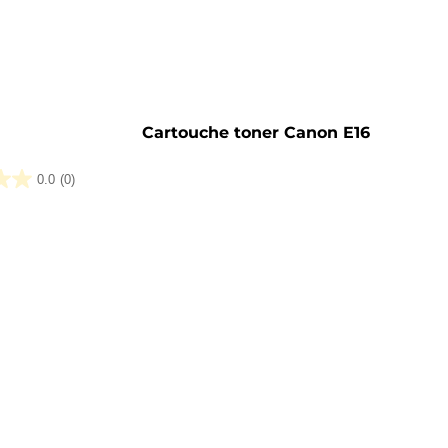
Cartouche toner Canon E16
0.0
(0)