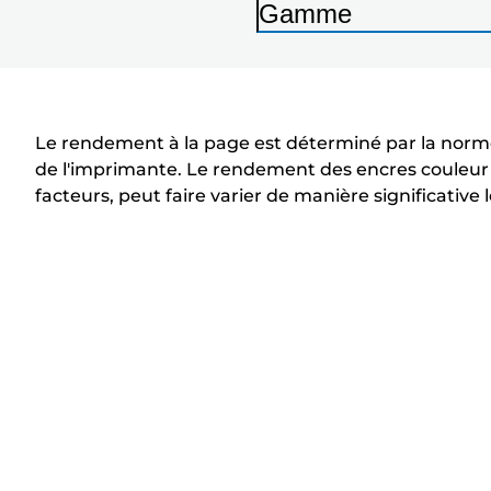
Gamme
I
m
p
r
Le rendement à la page est déterminé par la norme
i
de l'imprimante. Le rendement des encres couleu
facteurs, peut faire varier de manière significative
m
a
n
t
e