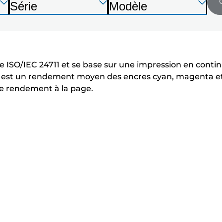
liste
Appuyez
Appuyez
Appuyez
Série
Modèle
sur
sur
sur
I
I
ci-
Entrée
Entrée
Entrée
m
m
pour
pour
pour
dessous
p
p
développer
développer
développer
r
r
 ISO/IEC 24711 et se base sur une impression en contin
i
i
r est un rendement moyen des encres cyan, magenta et
 le rendement à la page.
m
m
a
a
n
n
t
t
e
e