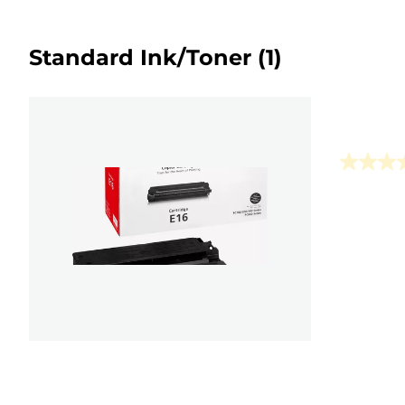
Standard Ink/Toner
(1)
0.0
sur
5
étoiles.