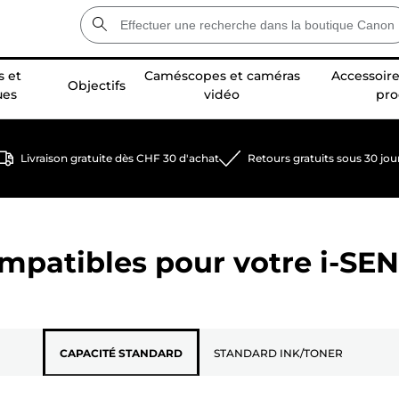
 et
Caméscopes et caméras
Accessoire
Objectifs
ues
vidéo
pro
Livraison gratuite dès CHF 30 d'achat
Retours gratuits sous 30 jou
ompatibles pour votre
i-SE
CAPACITÉ STANDARD
STANDARD INK/TONER