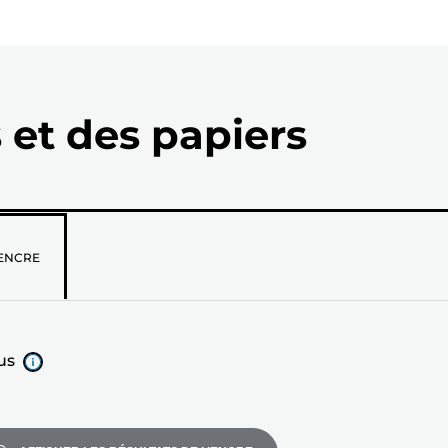
 et des papiers
z
ENCRE
us