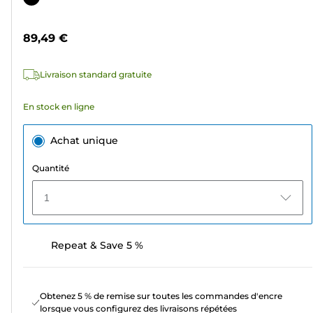
5
couleur
étoiles.
89,49 €
9
avis
Livraison standard gratuite
En stock en ligne
Achat unique
Quantité
1
Repeat & Save 5 %
Obtenez 5 % de remise sur toutes les commandes d'encre
lorsque vous configurez des livraisons répétées