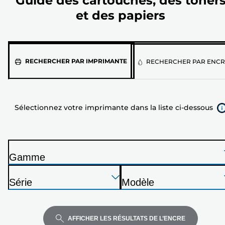
Guide des cartouches, des toner
et des papiers
Sélectionnez
RECHERCHER PAR IMPRIMANTE
RECHERCHER PAR ENCR
votre
imprimante
dans
Sélectionnez votre imprimante dans la liste ci-dessous
la
liste
ci-
dessous
Gamme
I
Appuyez
Appuyez
Appuyez
m
Série
Modèle
sur
sur
sur
p
I
I
Entrée
Entrée
Entrée
r
m
m
pour
pour
pour
i
p
p
AFFICHER LES RÉSULTATS DE L’ENCRE