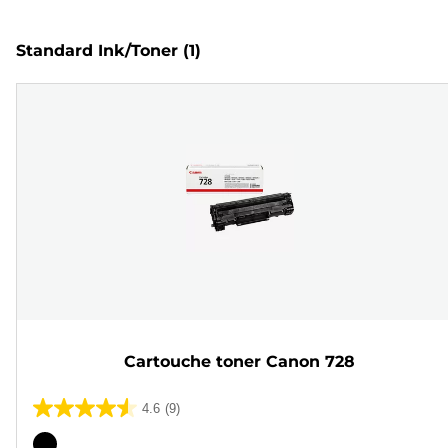
Standard Ink/Toner
(1)
Cartouche toner Canon 728
4.6
(9)
4.6
sur
Cartouche