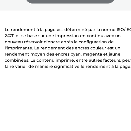
développer
développer
développer
m
r
r
a
i
i
n
m
m
t
a
a
Le rendement à la page est déterminé par la norme ISO/IE
e
n
n
24711 et se base sur une impression en continu avec un
t
t
nouveau réservoir d'encre après la configuration de
e
e
l'imprimante. Le rendement des encres couleur est un
rendement moyen des encres cyan, magenta et jaune
combinées. Le contenu imprimé, entre autres facteurs, peu
faire varier de manière significative le rendement à la page