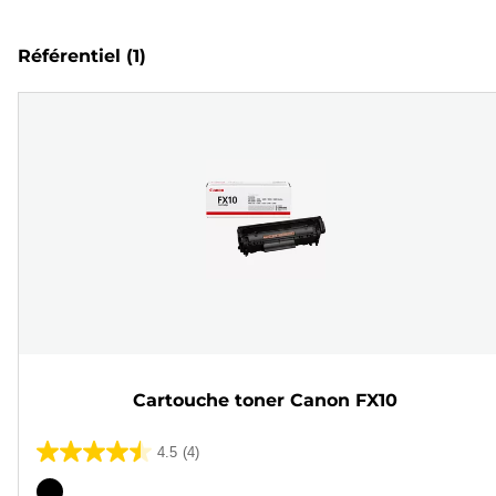
Référentiel
(1)
Cartouche toner Canon FX10
4.5
(4)
4.5
sur
Cartouche