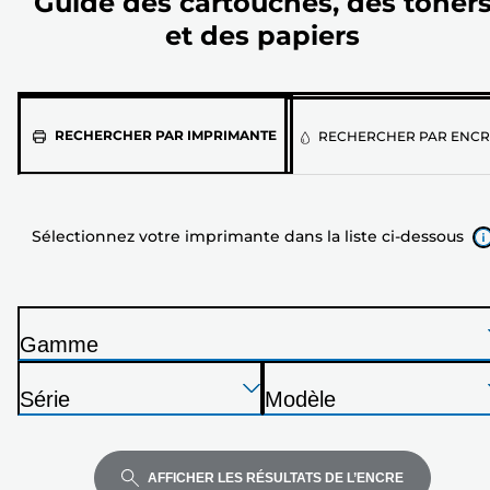
Guide des cartouches, des toner
et des papiers
Sélectionnez
RECHERCHER PAR IMPRIMANTE
RECHERCHER PAR ENCR
votre
imprimante
dans
Sélectionnez votre imprimante dans la liste ci-dessous
la
liste
ci-
dessous
Gamme
I
Appuyez
Appuyez
Appuyez
m
Série
Modèle
sur
sur
sur
p
I
I
Entrée
Entrée
Entrée
r
m
m
pour
pour
pour
i
p
p
AFFICHER LES RÉSULTATS DE L’ENCRE