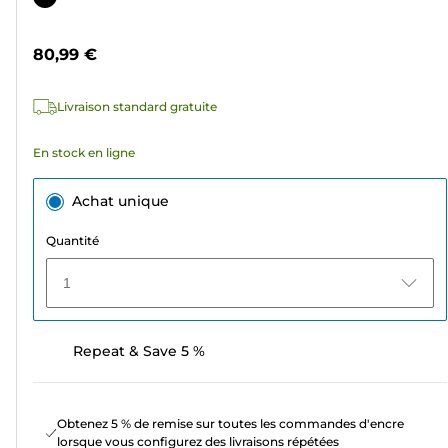
5
couleur
étoiles.
80,99 €
4
avis
Livraison standard gratuite
En stock en ligne
Achat unique
Quantité
1
Repeat & Save 5 %
Obtenez 5 % de remise sur toutes les commandes d'encre
lorsque vous configurez des livraisons répétées