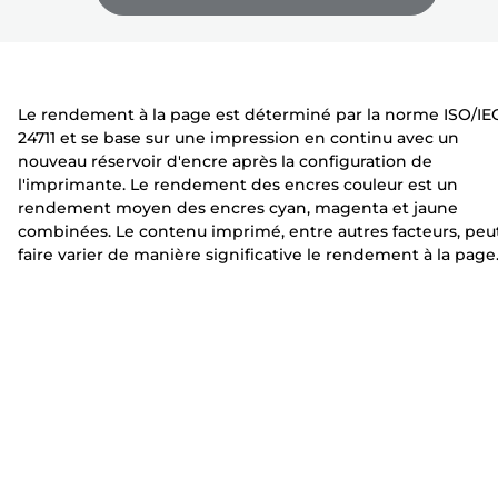
développer
développer
développer
m
r
r
a
i
i
n
m
m
t
a
a
Le rendement à la page est déterminé par la norme ISO/IE
e
n
n
24711 et se base sur une impression en continu avec un
t
t
nouveau réservoir d'encre après la configuration de
e
e
l'imprimante. Le rendement des encres couleur est un
rendement moyen des encres cyan, magenta et jaune
combinées. Le contenu imprimé, entre autres facteurs, peu
faire varier de manière significative le rendement à la page