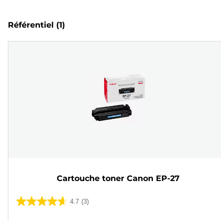
Référentiel
(1)
Cartouche toner Canon EP-27
4.7
(3)
4.7
sur