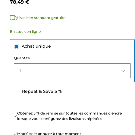
78,49 €
5
étoiles.
Livraison standard gratuite
3
avis
En stock en ligne
Achat unique
Quantité
1
Repeat & Save 5 %
Obtenez 5 % de remise sur toutes les commandes d'encre
lorsque vous configurez des livraisons répétées
Modifiez et annulez à tout moment