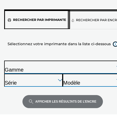
Sélectionnez
RECHERCHER PAR IMPRIMANTE
RECHERCHER PAR ENCR
votre
imprimante
dans
Sélectionnez votre imprimante dans la liste ci-dessous
la
liste
ci-
dessous
Gamme
I
Appuyez
Appuyez
Appuyez
m
Série
Modèle
sur
sur
sur
p
I
I
Entrée
Entrée
Entrée
r
m
m
pour
pour
pour
i
p
p
AFFICHER LES RÉSULTATS DE L’ENCRE
développer
développer
développer
m
r
r
a
i
i