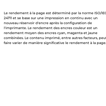
n
m
m
t
a
a
Le rendement à la page est déterminé par la norme ISO/IE
e
n
n
24711 et se base sur une impression en continu avec un
t
t
nouveau réservoir d'encre après la configuration de
e
e
l'imprimante. Le rendement des encres couleur est un
rendement moyen des encres cyan, magenta et jaune
combinées. Le contenu imprimé, entre autres facteurs, peu
faire varier de manière significative le rendement à la page