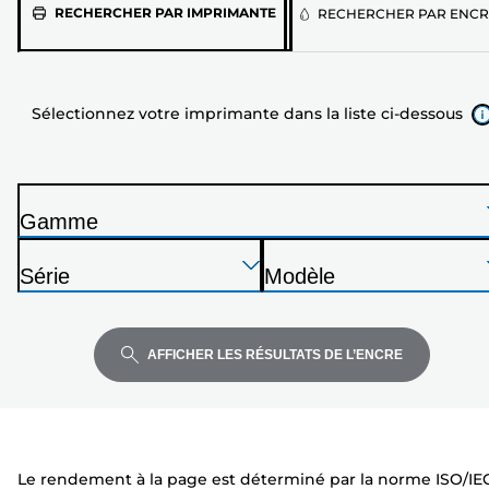
Sélectionnez
RECHERCHER PAR IMPRIMANTE
RECHERCHER PAR ENCR
votre
imprimante
dans
Sélectionnez votre imprimante dans la liste ci-dessous
la
liste
ci-
dessous
Gamme
I
Appuyez
Appuyez
Appuyez
m
Série
Modèle
sur
sur
sur
p
I
I
Entrée
Entrée
Entrée
r
m
m
pour
pour
pour
i
p
p
AFFICHER LES RÉSULTATS DE L’ENCRE
développer
développer
développer
m
r
r
a
i
i
n
m
m
t
a
a
Le rendement à la page est déterminé par la norme ISO/IE
e
n
n