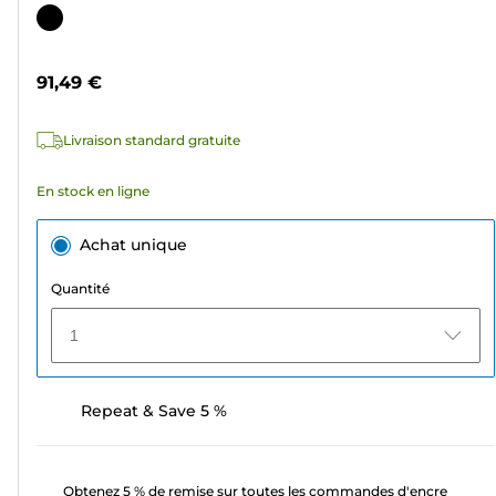
sur
Cartouche
5
couleur
étoiles.
91,49 €
12
avis
Livraison standard gratuite
En stock en ligne
Achat unique
Quantité
1
Repeat & Save 5 %
Obtenez 5 % de remise sur toutes les commandes d'encre