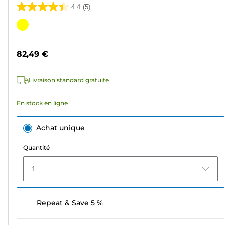
4.4
(5)
4.4
sur
Cartouche
5
couleur
étoiles.
82,49 €
5
avis
Livraison standard gratuite
En stock en ligne
Achat unique
Quantité
1
Repeat & Save 5 %