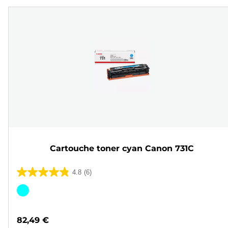
Cartouche toner cyan Canon 731C
4.8
(6)
4.8
sur
Cartouche
5
couleur
étoiles.
82,49 €
6