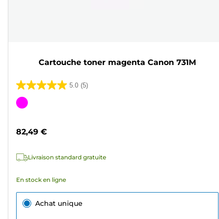
Cartouche toner magenta Canon 731M
5.0
(5)
5.0
sur
Cartouche
5
couleur
étoiles.
82,49 €
5
avis
Livraison standard gratuite
En stock en ligne
Achat unique