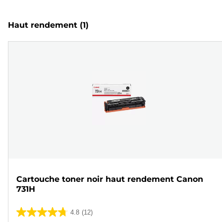
Haut rendement
(1)
Cartouche toner noir haut rendement Canon
731H
4.8
(12)
4.8