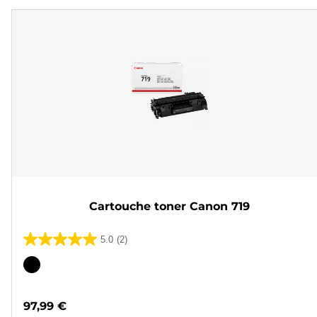
Cartouche toner Canon 719
5.0
(2)
5.0
sur
Cartouche
5
couleur
étoiles.
97,99 €
2