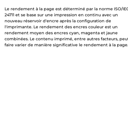
t
a
a
Le rendement à la page est déterminé par la norme ISO/IE
e
n
n
24711 et se base sur une impression en continu avec un
t
t
nouveau réservoir d'encre après la configuration de
e
e
l'imprimante. Le rendement des encres couleur est un
rendement moyen des encres cyan, magenta et jaune
combinées. Le contenu imprimé, entre autres facteurs, peu
faire varier de manière significative le rendement à la page