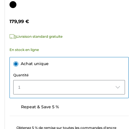
sur
Cartouche
5
couleur
étoiles.
179,99 €
5
avis
Livraison standard gratuite
En stock en ligne
Achat unique
Quantité
1
Repeat & Save 5 %
Obtenez 5 % de remise sur toutes les commandes d'encre