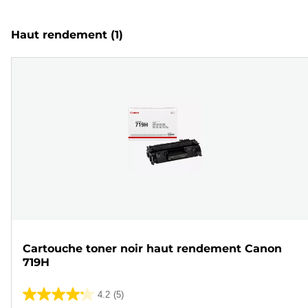
Haut rendement
(1)
Cartouche toner noir haut rendement Canon
719H
4.2
(5)
4.2