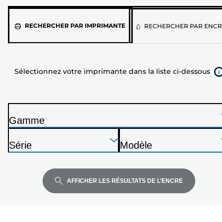
Sélectionnez
RECHERCHER PAR IMPRIMANTE
RECHERCHER PAR ENCR
votre
imprimante
dans
Sélectionnez votre imprimante dans la liste ci-dessous
la
liste
ci-
dessous
Gamme
I
Appuyez
Appuyez
Appuyez
m
Série
Modèle
sur
sur
sur
p
I
I
Entrée
Entrée
Entrée
r
m
m
pour
pour
pour
i
p
p
AFFICHER LES RÉSULTATS DE L’ENCRE
développer
développer
développer
m
r
r
a
i
i
n
m
m