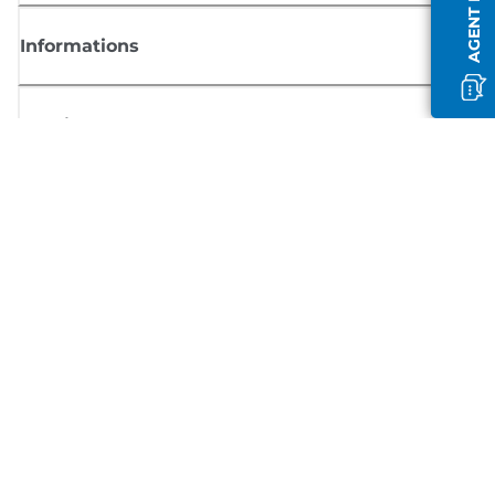
Informations
Boutique
S'inscrire aux actualités Canon
Recevoir des informations régulières par e-mail sur les nouveaux produi
les conseils utiles et les offres
INSCRIVEZ-VOUS MAINTENANT
Conditions générales de vente
Politique de confidentialité
Informations sur les cookies