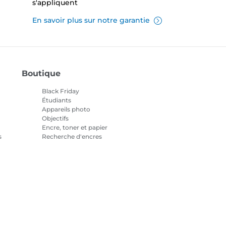
s'appliquent
En savoir plus sur notre garantie
Boutique
Black Friday
Étudiants
Appareils photo
Objectifs
Encre, toner et papier
s
Recherche d'encres
Imprimantes
Caméscopes
Accessoires et produits
officiels
Meilleures ventes
tialité
Informations sur les cookies
Paramètres des cookies