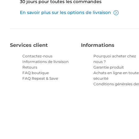
30 jours pour toutes les commandes
En savoir plus sur les options de livraison
Services client
Informations
Contactez-nous
Pourquoi acheter chez
Informations de livraison
nous ?
Retours
Garantie produit
FAQ boutique
Achats en ligne en toute
FAQ Repeat & Save
sécurité
Conditions générales de
promotions
Conditions générales
pour l'abonnement en
encre
Plan du site
Conditions générales de vente
Politique de confiden