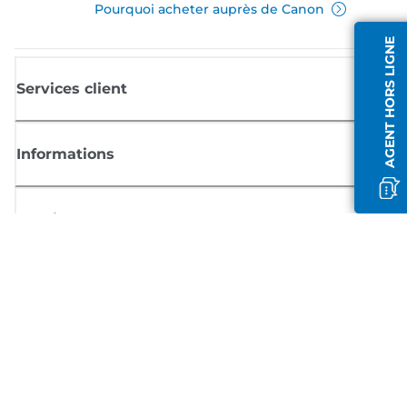
Pourquoi acheter auprès de Canon
AGENT HORS LIGNE
Services client
Informations
Boutique
S'inscrire aux actualités Canon
Recevoir des informations régulières par e-mail sur les nouveaux produi
les conseils utiles et les offres
INSCRIVEZ-VOUS MAINTENANT