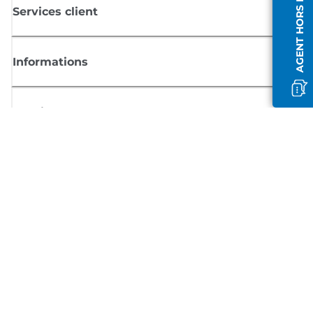
AGENT HORS LIGNE
Services client
Informations
Boutique
S'inscrire aux actualités Canon
Recevoir des informations régulières par e-mail sur les nouveaux produi
les conseils utiles et les offres
INSCRIVEZ-VOUS MAINTENANT
Conditions générales de vente