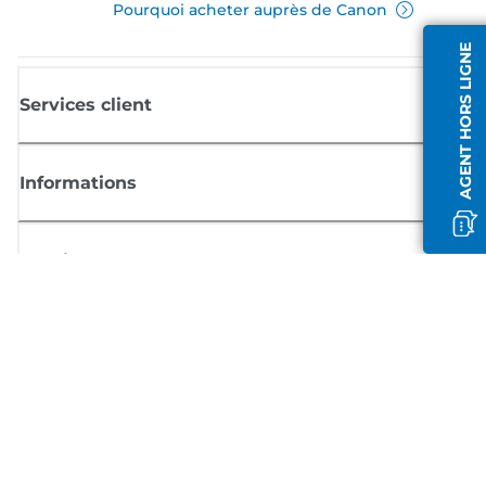
Pourquoi acheter auprès de Canon
AGENT HORS LIGNE
Services client
Informations
Boutique
S'inscrire aux actualités Canon
Recevoir des informations régulières par e-mail sur les nouveaux produi
les conseils utiles et les offres
INSCRIVEZ-VOUS MAINTENANT