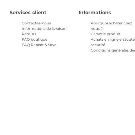
Services client
Informations
Contactez-nous
Pourquoi acheter chez
Informations de livraison
nous ?
Retours
Garantie produit
FAQ boutique
Achats en ligne en toute
FAQ Repeat & Save
sécurité
Conditions générales de
promotions
Conditions générales
pour l'abonnement en
encre
Plan du site
Conditions générales de vente
Politique de confiden