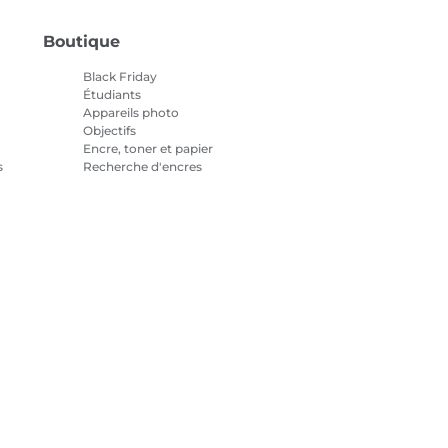
Boutique
Black Friday
Étudiants
Appareils photo
Objectifs
Encre, toner et papier
s
Recherche d'encres
Imprimantes
Caméscopes
Accessoires et produits
officiels
Meilleures ventes
tialité
Informations sur les cookies
Paramètres des cookies