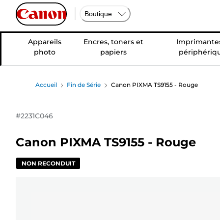
Boutique
Appareils
Encres, toners et
Imprimantes
photo
papiers
périphériq
Accueil
Fin de Série
Canon PIXMA TS9155 - Rouge
#
2231C046
Canon PIXMA TS9155 - Rouge
NON RECONDUIT