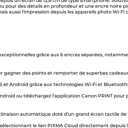
if depuis un écran de 12,6 cm de type smartphone. Soluti
leu pour des détails en profondeur et une encre noire 
s aussi l'impression depuis les appareils photo Wi-Fi c
xceptionnelles grâce aux 6 encres séparées, notamment 
our gagner des points et remporter de superbes cadeau
S et Android grâce aux technologies Wi-Fi et Bluetoot
Android ou téléchargez l'application Canon PRINT pour
inaison automatique doté d'un grand écran tactile de 1
 sélectionnant le lien PIXMA Cloud directement depuis l