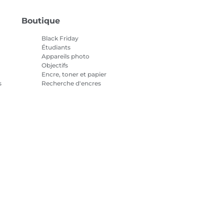
Boutique
Black Friday
Étudiants
Appareils photo
Objectifs
Encre, toner et papier
s
Recherche d'encres
Imprimantes
Caméscopes
Accessoires et produits
officiels
Meilleures ventes
tialité
Informations sur les cookies
Paramètres des cookies