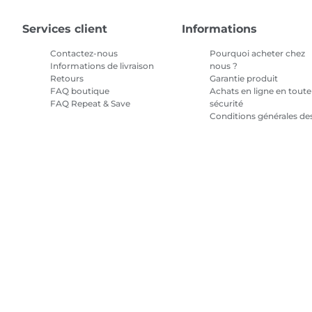
Services client
Informations
Contactez-nous
Pourquoi acheter chez
Informations de livraison
nous ?
Retours
Garantie produit
FAQ boutique
Achats en ligne en toute
FAQ Repeat & Save
sécurité
Conditions générales de
promotions
Conditions générales
pour l'abonnement en
encre
Plan du site
Conditions générales de vente
Politique de confiden