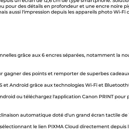
if depuis un écran de 12,6 cm de type smartphone. Soluti
leu pour des détails en profondeur et une encre noire 
s aussi l'impression depuis les appareils photo Wi-Fi c
nelles grâce aux 6 encres séparées, notamment la nouve
our gagner des points et remporter de superbes cadeau
S et Android grâce aux technologies Wi-Fi et Bluetoot
Android ou téléchargez l'application Canon PRINT pour
inaison automatique doté d'un grand écran tactile de 1
 sélectionnant le lien PIXMA Cloud directement depuis l