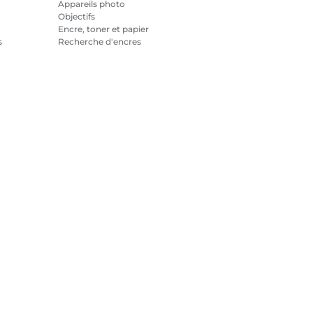
Appareils photo
Objectifs
Encre, toner et papier
s
Recherche d'encres
Imprimantes
Caméscopes
Accessoires et produits
officiels
Meilleures ventes
tialité
Informations sur les cookies
Paramètres des cookies