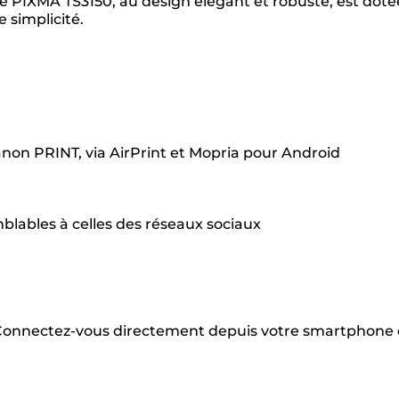
te PIXMA TS3150, au design élégant et robuste, est doté
 simplicité.
anon PRINT, via AirPrint et Mopria pour Android
blables à celles des réseaux sociaux
. Connectez-vous directement depuis votre smartphone