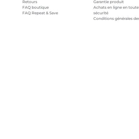
Retours
Garantie produit
FAQ boutique
Achats en ligne en toute
FAQ Repeat & Save
sécurité
Conditions générales de
promotions
Conditions générales
pour l'abonnement en
encre
Plan du site
Conditions générales de vente
Politique de confiden