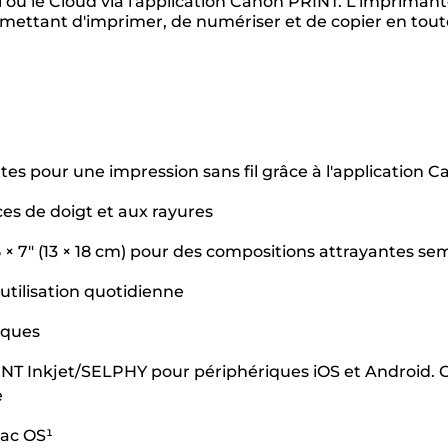
 ou le Cloud via l'application Canon PRINT. L'impriman
rmettant d'imprimer, de numériser et de copier en toute
es pour une impression sans fil grâce à l'application C
ces de doigt et aux rayures
× 7" (13 × 18 cm) pour des compositions attrayantes sem
utilisation quotidienne
iques
RINT Inkjet/SELPHY pour périphériques iOS et Android
e
ac OS¹