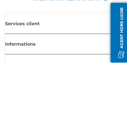
AGENT HORS LIGNE
Services client
Informations
Boutique
S'inscrire aux actualités Canon
Recevoir des informations régulières par e-mail sur les nouveaux produi
les conseils utiles et les offres
INSCRIVEZ-VOUS MAINTENANT