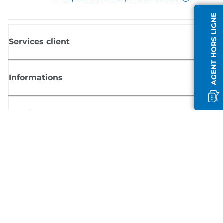
AGENT HORS LIGNE
Services client
Informations
Boutique
S'inscrire aux actualités Canon
Recevoir des informations régulières par e-mail sur les nouveaux produi
les conseils utiles et les offres
INSCRIVEZ-VOUS MAINTENANT