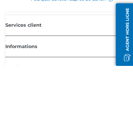
AGENT HORS LIGNE
Services client
Informations
Boutique
S'inscrire aux actualités Canon
Recevoir des informations régulières par e-mail sur les nouveaux produi
les conseils utiles et les offres
INSCRIVEZ-VOUS MAINTENANT