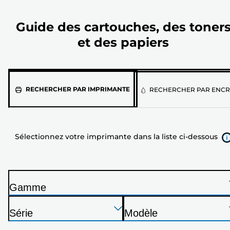
Guide des cartouches, des toner
et des papiers
Sélectionnez
RECHERCHER PAR IMPRIMANTE
RECHERCHER PAR ENCR
votre
imprimante
dans
Sélectionnez votre imprimante dans la liste ci-dessous
la
liste
ci-
dessous
Gamme
I
Appuyez
Appuyez
Appuyez
m
Série
Modèle
sur
sur
sur
p
I
I