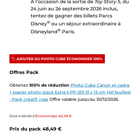
À l’occasion de la sortie de
Toy Story 5
, du
24 juin au 2è septembre 2026 inclus,
tentez de gagner des billets Parcs
®
Disney
ou un séjour extraordinaire à
®
Disneyland
Paris.
AJOUTER DU PHOTO CUBE ÉCONOMISER 100%
Offres Pack
Obtenez
100
%
de réduction
Photo Cube Canon et cadre
+ papier photo glacé Extra II PP-201 13 x 13 cm (40 feuilles)
- Pack créatif, rose
Offre valable jusqu'au 30/12/2026.
Était à
88,98 €
Économisez
40,49 €
Prix du pack
48,49 €