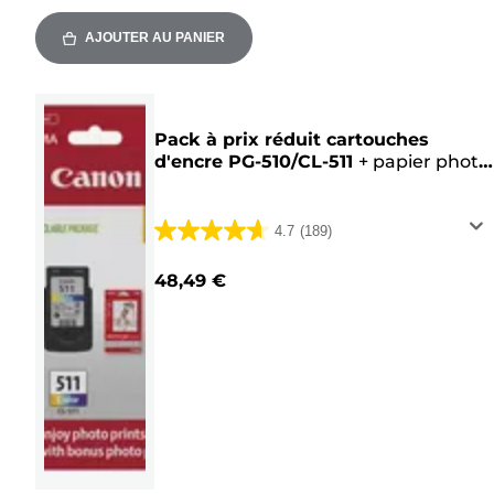
AJOUTER AU PANIER
Pack à prix réduit cartouches
d'encre PG-510/CL-511
+
papier photo
Canon
4.7
(189)
4.7
sur
48,49 €
5
étoiles.
189
avis