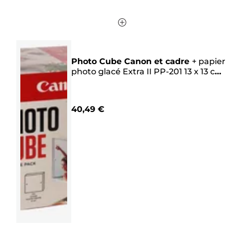
Photo Cube Canon et cadre
+
papier
photo glacé Extra II PP-201 13 x 13 cm
(40 feuilles) - Pack créatif, rose
40,49 €