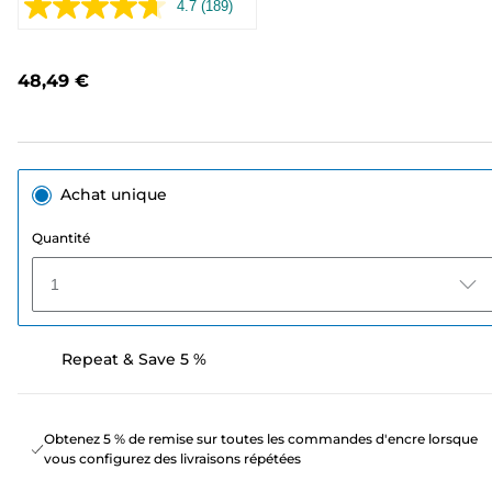
4.7
(189)
Lire
189
avis.
Lien
48,49 €
sur
la
même
page.
Achat unique
Quantité
1
Repeat & Save 5 %
Obtenez 5 % de remise sur toutes les commandes d'encre lorsque
vous configurez des livraisons répétées