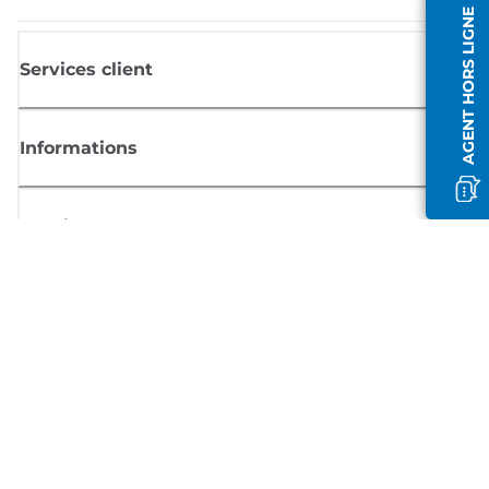
AGENT HORS LIGNE
Services client
Informations
Boutique
S'inscrire aux actualités Canon
Recevoir des informations régulières par e-mail sur les nouveaux produi
les conseils utiles et les offres
INSCRIVEZ-VOUS MAINTENANT