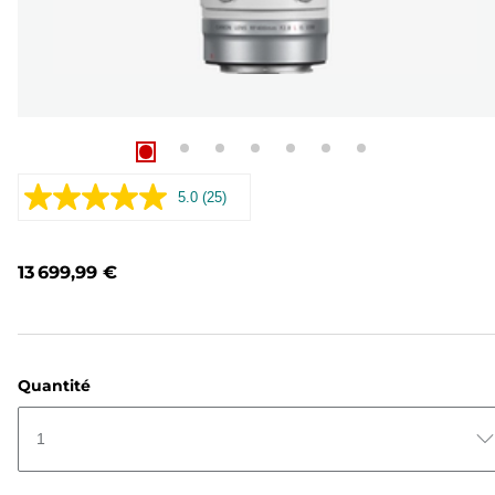
5.0
(25)
Lire
25
avis.
Lien
13 699,99 €
sur
la
même
page.
Quantité
1