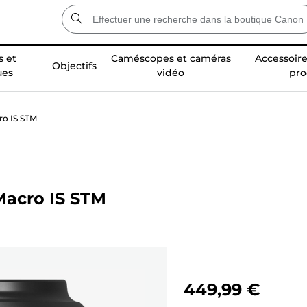
 et
Caméscopes et caméras
Accessoire
Objectifs
ues
vidéo
pro
ro IS STM
Macro IS STM
449,99 €