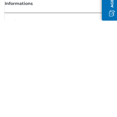
Informations
Boutique
S'inscrire aux actualités Canon
Recevoir des informations régulières par e-mail sur les nouveaux produi
les conseils utiles et les offres
INSCRIVEZ-VOUS MAINTENANT
Conditions générales de vente
Politique de confidentialité
Informations sur les cookies
Paramètres des cookies