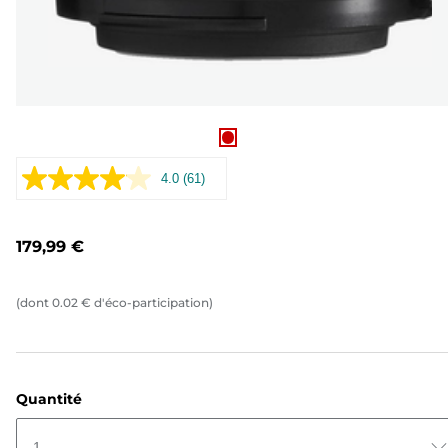
4.0
(61)
Lire
61
avis.
Lien
179,99 €
sur
la
même
page.
(dont
0.02
€
d'éco-participation)
Quantité
1