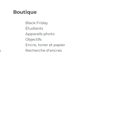
Boutique
Black Friday
Étudiants
Appareils photo
Objectifs
Encre, toner et papier
s
Recherche d'encres
Imprimantes
Caméscopes
Accessoires et produits
officiels
Meilleures ventes
tialité
Informations sur les cookies
Paramètres des cookies