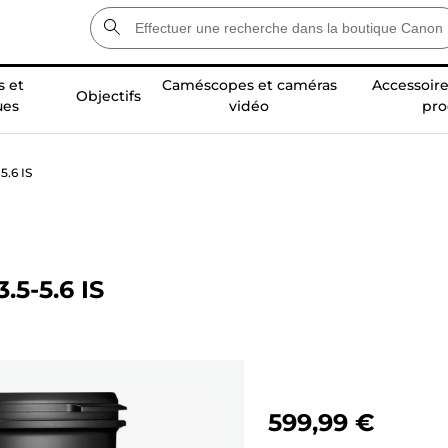
 et
Caméscopes et caméras
Accessoire
Objectifs
ues
vidéo
pro
5.6 IS
.5-5.6 IS
599,99 €