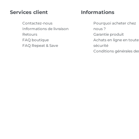
Services client
Informations
Contactez-nous
Pourquoi acheter chez
Informations de livraison
nous ?
Retours
Garantie produit
FAQ boutique
Achats en ligne en toute
FAQ Repeat & Save
sécurité
Conditions générales de
promotions
Conditions générales
pour l'abonnement en
encre
Plan du site
Conditions générales de vente
Politique de confiden