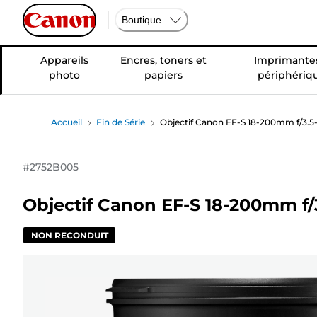
Boutique
Appareils
Encres, toners et
Imprimantes
photo
papiers
périphériq
Accueil
Fin de Série
Objectif Canon EF-S 18-200mm f/3.5-
#
2752B005
Objectif Canon EF-S 18-200mm f/3
NON RECONDUIT