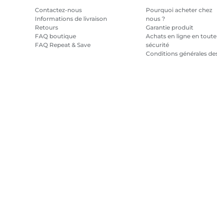
Contactez-nous
Pourquoi acheter chez
Informations de livraison
nous ?
Retours
Garantie produit
FAQ boutique
Achats en ligne en toute
FAQ Repeat & Save
sécurité
Conditions générales de
promotions
Conditions générales
pour l'abonnement en
encre
Plan du site
Conditions générales de vente
Politique de confiden