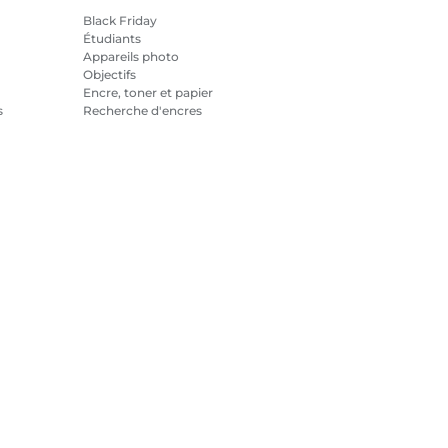
Black Friday
Étudiants
Appareils photo
Objectifs
Encre, toner et papier
s
Recherche d'encres
Imprimantes
Caméscopes
Accessoires et produits
officiels
Meilleures ventes
tialité
Informations sur les cookies
Paramètres des cookies