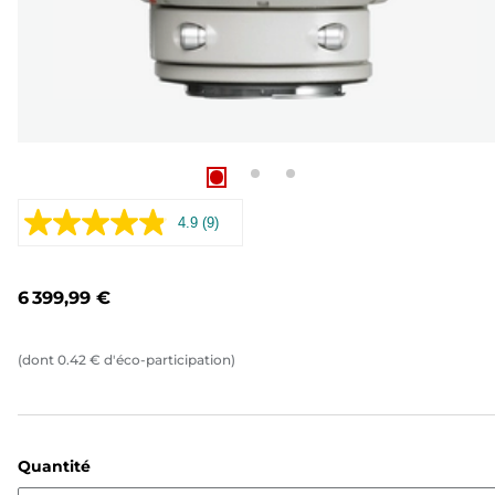
4.9
(9)
Lire
9
avis.
Lien
6 399,99 €
sur
la
même
page.
(dont
0.42
€
d'éco-participation)
Quantité