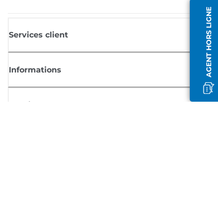
AGENT HORS LIGNE
Services client
Informations
Boutique
S'inscrire aux actualités Canon
Recevoir des informations régulières par e-mail sur les nouveaux produi
les conseils utiles et les offres
INSCRIVEZ-VOUS MAINTENANT