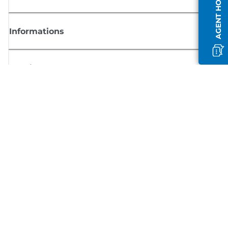
AGENT HORS LIGNE
Informations
Boutique
S'inscrire aux actualités Canon
Recevoir des informations régulières par e-mail sur les nouveaux produi
les conseils utiles et les offres
INSCRIVEZ-VOUS MAINTENANT
Conditions générales de vente
Politique de confidentialité