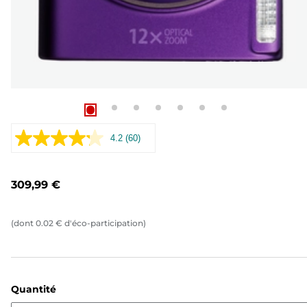
4.2
(60)
Lire
60
avis.
Lien
309,99 €
sur
la
même
page.
(dont
0.02
€
d'éco-participation)
Quantité