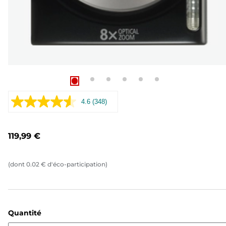
4.6
(348)
Lire
348
avis.
Lien
119,99 €
sur
la
même
page.
(dont
0.02
€
d'éco-participation)
Quantité