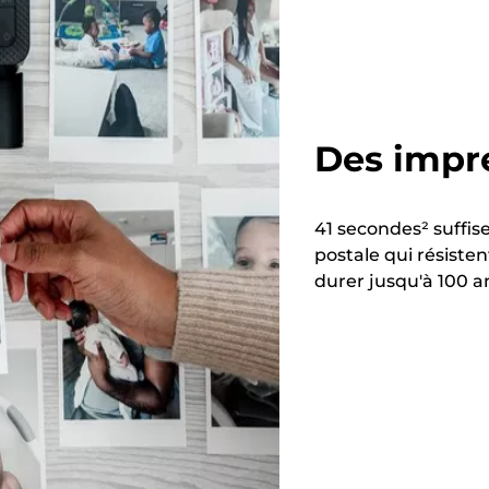
Des impre
41 secondes² suffi
postale qui résisten
durer jusqu'à 100 a