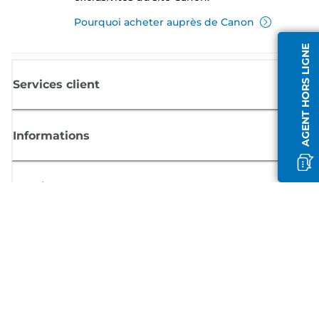
Pourquoi acheter auprès de Canon
AGENT HORS LIGNE
Services client
Informations
Boutique
S'inscrire aux actualités Canon
Recevoir des informations régulières par e-mail sur les nouveaux produi
les conseils utiles et les offres
INSCRIVEZ-VOUS MAINTENANT