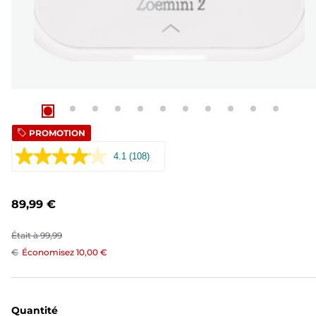
PROMOTION
4.1
(108)
Lire
108
avis.
Lien
89,99 €
sur
la
même
Était à
99,99
page.
€
Économisez
10,00 €
Quantité