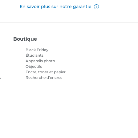
En savoir plus sur notre garantie
Boutique
Black Friday
Étudiants
Appareils photo
Objectifs
Encre, toner et papier
s
Recherche d'encres
Imprimantes
Caméscopes
Accessoires et produits
officiels
Meilleures ventes
tialité
Informations sur les cookies
Paramètres des cookies