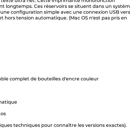
n texte ultra net. Cette imprimante monofonction
nt longtemps. Ces réservoirs se situent dans un systè
d'une configuration simple avec une connexion USB ver
et hors tension automatique. (Mac OS n'est pas pris en
le complet de bouteilles d'encre couleur
matique
tos
iques techniques pour connaître les versions exactes).