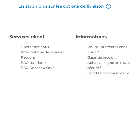
En savoir plus sur les options de livraison
Services client
Informations
Contactez-nous
Pourquoi acheter chez
Informations de livraison
nous ?
Retours
Garantie produit
FAQ boutique
Achats en ligne en toute
FAQ Repeat & Save
sécurité
Conditions générales de
promotions
Conditions générales
pour l'abonnement en
encre
Plan du site
Conditions générales de vente
Politique de confiden