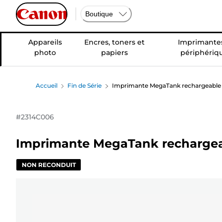
Boutique
Appareils
Encres, toners et
Imprimantes
photo
papiers
périphériq
Accueil
Fin de Série
Imprimante MegaTank rechargeable
#
2314C006
Imprimante MegaTank rechargea
NON RECONDUIT