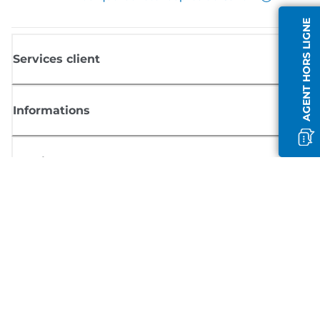
AGENT HORS LIGNE
Services client
Informations
Boutique
S'inscrire aux actualités Canon
Recevoir des informations régulières par e-mail sur les nouveaux produi
les conseils utiles et les offres
INSCRIVEZ-VOUS MAINTENANT