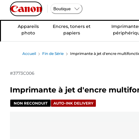
Boutique
Appareils
Encres, toners et
Imprimantes
photo
papiers
périphériq
Accueil
Fin de Série
Imprimante à jet d'encre multifonct
#
3773C006
Imprimante à jet d'encre multif
NON RECONDUIT
AUTO-INK DELIVERY