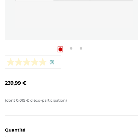
(0)
Aucune
valeur
de
notation.
239,99 €
Lien
sur
la
même
(dont
0.015
€
d'éco-participation)
page.
Quantité