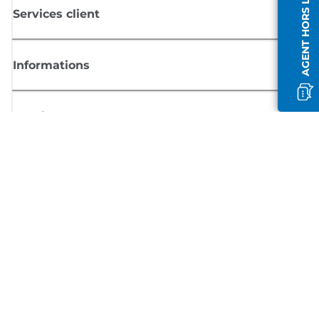
AGENT HORS LIGNE
Services client
Informations
Boutique
S'inscrire aux actualités Canon
Recevoir des informations régulières par e-mail sur les nouveaux produi
les conseils utiles et les offres
INSCRIVEZ-VOUS MAINTENANT
Conditions générales de vente