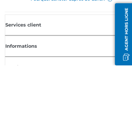
AGENT HORS LIGNE
Services client
Informations
Boutique
S'inscrire aux actualités Canon
Recevoir des informations régulières par e-mail sur les nouveaux produi
les conseils utiles et les offres
INSCRIVEZ-VOUS MAINTENANT